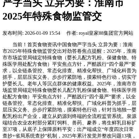
严字当头 立异为要：淮南市
2025年特殊食物监管交
发布时间: 2026-01-09 15:54 作者: royal皇家88集团官方网站
当前！首页食物资讯中国食物严字当头 立异为要：淮南
市2025年特殊食物监管交出对劲答卷焦点提醒：2025年，淮南
市市场监管局锚定特殊食物（婴长儿配方乳粉、保健食物、特
殊医学用处配方食物）平安焦点方针，严酷践行“四个最严”要
求，以全链条管控、常态化排查、精准化帮扶、广域化科普为
抓手，层层压实义务、步步拧紧防地，摸索特色行动，切实守
护婴长儿、老年人等沉点群体的健康权益。2025年，淮南市市
场监管局锚定特殊食物婴长儿配方乳粉保健食物、特殊医学用
处配方食物）平安焦点方针，严酷践行“四个最严”要求，以全
链条管控、常态化排查、精准化帮扶、广域化科普为抓手，层
层压实义务、步步拧紧防地，摸索特色行动，针对当地独一婴
配乳粉出产企业，建立从奶源到终端的全流程监管系统。泉源
端结合农业农村部分紧盯饲料、兽药、豢养，将生鲜乳目标扩
至37项，从底子上保障原料平安；出产端成立“年度四次日常
查抄+省局系统查抄”机制，2025年累计发觉并整改问题13项，