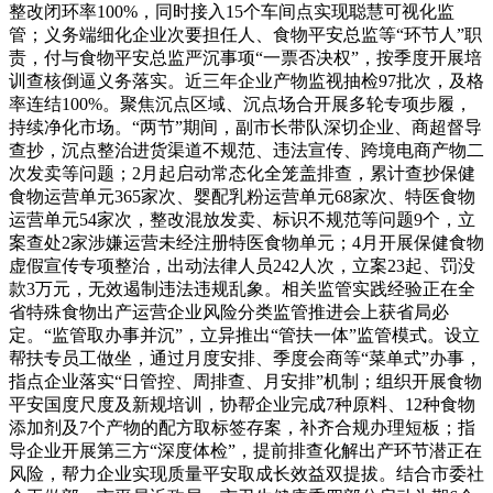
整改闭环率100%，同时接入15个车间点实现聪慧可视化监
管；义务端细化企业次要担任人、食物平安总监等“环节人”职
责，付与食物平安总监严沉事项“一票否决权”，按季度开展培
训查核倒逼义务落实。近三年企业产物监视抽检97批次，及格
率连结100%。聚焦沉点区域、沉点场合开展多轮专项步履，
持续净化市场。“两节”期间，副市长带队深切企业、商超督导
查抄，沉点整治进货渠道不规范、违法宣传、跨境电商产物二
次发卖等问题；2月起启动常态化全笼盖排查，累计查抄保健
食物运营单元365家次、婴配乳粉运营单元68家次、特医食物
运营单元54家次，整改混放发卖、标识不规范等问题9个，立
案查处2家涉嫌运营未经注册特医食物单元；4月开展保健食物
虚假宣传专项整治，出动法律人员242人次，立案23起、罚没
款3万元，无效遏制违法违规乱象。相关监管实践经验正在全
省特殊食物出产运营企业风险分类监管推进会上获省局必
定。“监管取办事并沉”，立异推出“管扶一体”监管模式。设立
帮扶专员工做坐，通过月度安排、季度会商等“菜单式”办事，
指点企业落实“日管控、周排查、月安排”机制；组织开展食物
平安国度尺度及新规培训，协帮企业完成7种原料、12种食物
添加剂及7个产物的配方取标签存案，补齐合规办理短板；指
导企业开展第三方“深度体检”，提前排查化解出产环节潜正在
风险，帮力企业实现质量平安取成长效益双提拔。结合市委社