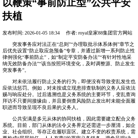
以鞭策“事前防止型”公共平安
扶植
发布时间: 2026-01-05 18:34 作者: royal皇家88集团官方网站
突发事务应对法正在“总则”“办理取批示体系体例”章节之
后优先设置“防止取应急预备”专章，并通过新增一系列防止性
律例强化“事前防止”，如“制定平安防备办法”“有针对性地采
纳无效防备办法”“该当按照环境变化，及时调整源、防止发生
突发事务”。
对未依法履行防止义务的行为，即便没有导致变乱发生也
应依法惩罚。例如，对未按成立现患排查轨制的义务人应依法
赐与响应处分。过后逃溯也是义务系统的主要环节，变乱查询
拜访不只要间接缘由，并且要倒查风险防止发出时未能全面履
职进而导致呈现不良后果的义务人。
公共安满是多元从体的协同扶植，因此需要建立配合义务
系统。目前，部门从体的法令义务界定还需进一步厘清，如企
业、社会组织、等存正在履职盲区。建立不变的权责系统，需