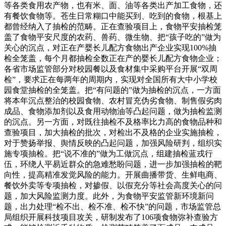
等各类食用农产物，也有米、面、油等各类出产加工食物，还
有餐饮食物等。苍生日常糊口中能买到、吃到的食物，根基上
都曾经纳入了抽检的范畴。正在查验项目上，食物平安抽检笼
盖了食物平安尺度的农药、兽药、微生物、把“孩子吃的”做为
关心的沉点，对正在产婴长儿配方食物出产企业实现100%抽
检全笼盖，每个月都抽检全数正在产的婴长儿配方食物企业；
各省市场监管部分对校园餐以及食材集中采购平台开展“双周
检”，要求正在每两年的周期内，实现对全国所有大中小学校
园食堂抽检的全笼盖。把“有问题的”做为抽检的沉点，一方面
将本年沉点整治的校园食物、农村冒充伪劣食物、制售假劣肉
成品、食物添加剂以及食用动物油等凸起问题，做为抽检监测
的沉点。另一方面，对既往抽检不及格率比力高的食物品种和
查验项目，加大抽检的批次，对检出不及格的企业实施抽检，
对于赞扬举报、舆情反映的凸起问题，加强风险研判，组织实
施专项抽检。把“说不准的”做为工做沉点，组建抽检蓝戎行
伍，环绕人平易近群众的急难愁盼问题，进一步加强抽检的靶
向性，提高精准发觉风险的能力。开展曲播带货、生鲜电商、
餐饮外卖等专项抽检，对掺假、以假充分等社会高度关心的问
题，加大风险监测力度。此外，为食物平安监管新环境新问
题，出力处理“检不出、检不准、检不快”的问题，市场监管总
局组织开展科技项目攻关，研制发布了106项食物弥补查验方