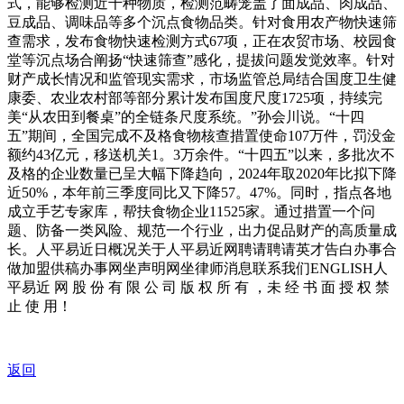
式，能够检测近千种物质，检测范畴笼盖了面成品、肉成品、
豆成品、调味品等多个沉点食物品类。针对食用农产物快速筛
查需求，发布食物快速检测方式67项，正在农贸市场、校园食
堂等沉点场合阐扬“快速筛查”感化，提拔问题发觉效率。针对
财产成长情况和监管现实需求，市场监管总局结合国度卫生健
康委、农业农村部等部分累计发布国度尺度1725项，持续完
美“从农田到餐桌”的全链条尺度系统。”孙会川说。“十四
五”期间，全国完成不及格食物核查措置使命107万件，罚没金
额约43亿元，移送机关1。3万余件。“十四五”以来，多批次不
及格的企业数量已呈大幅下降趋向，2024年取2020年比拟下降
近50%，本年前三季度同比又下降57。47%。同时，指点各地
成立手艺专家库，帮扶食物企业11525家。通过措置一个问
题、防备一类风险、规范一个行业，出力促品财产的高质量成
长。人平易近日概况关于人平易近网聘请聘请英才告白办事合
做加盟供稿办事网坐声明网坐律师消息联系我们ENGLISH人
平易近 网 股 份 有 限 公 司 版 权 所 有 ，未 经 书 面 授 权 禁
止 使 用！
返回