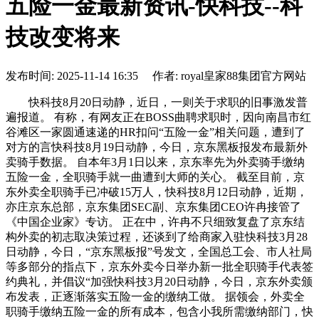
五险一金最新资讯-快科技--科
技改变将来
发布时间: 2025-11-14 16:35 作者: royal皇家88集团官方网站
快科技8月20日动静，近日，一则关于求职的旧事激发普
遍报道。 有称，有网友正在BOSS曲聘求职时，因向南昌市红
谷滩区一家圆通速递的HR扣问“五险一金”相关问题，遭到了
对方的言快科技8月19日动静，今日，京东黑板报发布最新外
卖骑手数据。 自本年3月1日以来，京东率先为外卖骑手缴纳
五险一金，全职骑手就一曲遭到大师的关心。 截至目前，京
东外卖全职骑手已冲破15万人，快科技8月12日动静，近期，
亦庄京东总部，京东集团SEC副、京东集团CEO许冉接管了
《中国企业家》专访。 正在中，许冉不只细致复盘了京东结
构外卖的初志取决策过程，还谈到了给商家入驻快科技3月28
日动静，今日，“京东黑板报”号发文，全国总工会、市人社局
等多部分的指点下，京东外卖今日举办新一批全职骑手代表签
约典礼，并倡议“加强快科技3月20日动静，今日，京东外卖颁
布发表，正逐渐落实五险一金的缴纳工做。 据领会，外卖全
职骑手缴纳五险一金的所有成本，包含小我所需缴纳部门，快