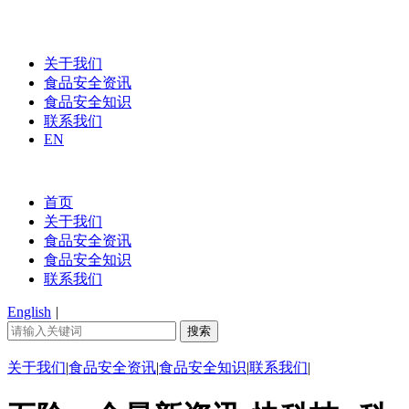
关于我们
食品安全资讯
食品安全知识
联系我们
EN
首页
关于我们
食品安全资讯
食品安全知识
联系我们
English
|
关于我们
|
食品安全资讯
|
食品安全知识
|
联系我们
|