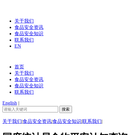
关于我们
食品安全资讯
食品安全知识
联系我们
EN
首页
关于我们
食品安全资讯
食品安全知识
联系我们
English
|
关于我们
|
食品安全资讯
|
食品安全知识
|
联系我们
|