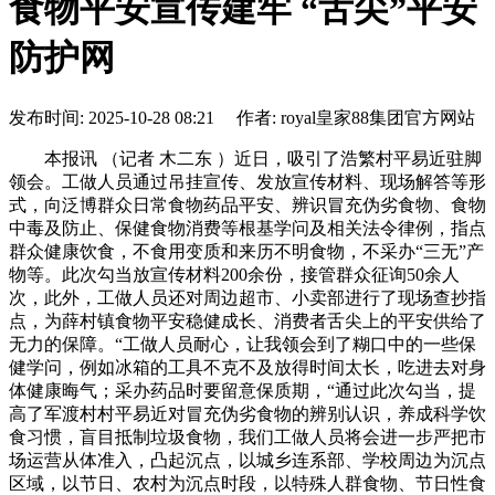
食物平安宣传建牢 “舌尖”平安
防护网
发布时间: 2025-10-28 08:21 作者: royal皇家88集团官方网站
本报讯 （记者 木二东 ）近日，吸引了浩繁村平易近驻脚
领会。工做人员通过吊挂宣传、发放宣传材料、现场解答等形
式，向泛博群众日常食物药品平安、辨识冒充伪劣食物、食物
中毒及防止、保健食物消费等根基学问及相关法令律例，指点
群众健康饮食，不食用变质和来历不明食物，不采办“三无”产
物等。此次勾当放宣传材料200余份，接管群众征询50余人
次，此外，工做人员还对周边超市、小卖部进行了现场查抄指
点，为薛村镇食物平安稳健成长、消费者舌尖上的平安供给了
无力的保障。“工做人员耐心，让我领会到了糊口中的一些保
健学问，例如冰箱的工具不克不及放得时间太长，吃进去对身
体健康晦气；采办药品时要留意保质期，“通过此次勾当，提
高了军渡村村平易近对冒充伪劣食物的辨别认识，养成科学饮
食习惯，盲目抵制垃圾食物，我们工做人员将会进一步严把市
场运营从体准入，凸起沉点，以城乡连系部、学校周边为沉点
区域，以节日、农村为沉点时段，以特殊人群食物、节日性食