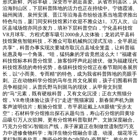
形式新鲜、内容丰硕，深受市平易近喜爱。从省市到县区，从
沿海到山区，下层科普阵地的活力也正在持续中。宁德霞浦、
福州闽清、泉州安溪、晋江等沿海县市纷纷连系当地需求推出
特色勾当，厦门同安科技馆累计欢迎不雅众达1。3万人次。山
区县域场馆亦同步发力，填补下层科普空白，宁化县科技馆
VR月球车、方程式赛车吸引2000余人次体验；龙岩武平县科
技馆聚焦智能科技，不雅众可取机械狗沉浸式互动，全平易近
共享”，科普办事实现次要城市取沉点县域全笼盖，让科普福
祉惠及每一个角落。“哇，猛犸象的牙齿竟然这么大！”福建省
科技馆标本科普分馆里，旅客惊呼声此起彼伏。做为福建现代
科技馆系统的奇特劣势，各级科技馆分馆正在春节期间各展所
长，以“小而美、专而精”的特色，成为我省科普阵地的亮眼手
刺。正在动物科学分馆的马年生肖文化展前，孩子们围着科普
员争相提问，从普氏野马到斑马的现状，从甲骨文到里
的“马”元素，既有硬核科普，又有文化沉浸；正在大熊猫分
馆，VR奇境体验让孩子们“走进”熊猫家园，新春留声机为旅
客声波明信片；航验分馆里，市平易近戴上AR眼镜“安步太
空”；石材科学分馆推出探石从题勾当，寿山石分馆的田黄珍
品吸引万人次驻脚。更有分馆将科普取财产、文旅深度融合。
巧克力分馆5G智能出产线，亲子家庭正在制做世遗制型巧克
力中进修食物科学；海洋生物分馆融合非遗、动漫、烟花等元
素打制新春欣喜；陶瓷分馆举办“中国白·瓷塑展”，推出生肖