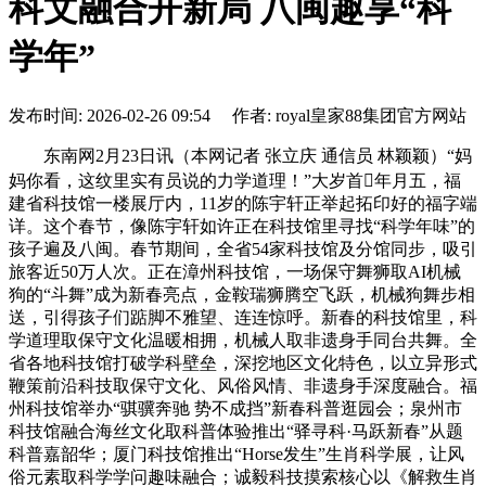
科文融合开新局 八闽趣享“科
学年”
发布时间: 2026-02-26 09:54 作者: royal皇家88集团官方网站
东南网2月23日讯（本网记者 张立庆 通信员 林颖颖）“妈
妈你看，这纹里实有员说的力学道理！”大岁首年月五，福
建省科技馆一楼展厅内，11岁的陈宇轩正举起拓印好的福字端
详。这个春节，像陈宇轩如许正在科技馆里寻找“科学年味”的
孩子遍及八闽。春节期间，全省54家科技馆及分馆同步，吸引
旅客近50万人次。正在漳州科技馆，一场保守舞狮取AI机械
狗的“斗舞”成为新春亮点，金鞍瑞狮腾空飞跃，机械狗舞步相
送，引得孩子们踮脚不雅望、连连惊呼。新春的科技馆里，科
学道理取保守文化温暖相拥，机械人取非遗身手同台共舞。全
省各地科技馆打破学科壁垒，深挖地区文化特色，以立异形式
鞭策前沿科技取保守文化、风俗风情、非遗身手深度融合。福
州科技馆举办“骐骥奔驰 势不成挡”新春科普逛园会；泉州市
科技馆融合海丝文化取科普体验推出“驿寻科·马跃新春”从题
科普嘉韶华；厦门科技馆推出“Horse发生”生肖科学展，让风
俗元素取科学学问趣味融合；诚毅科技摸索核心以《解救生肖