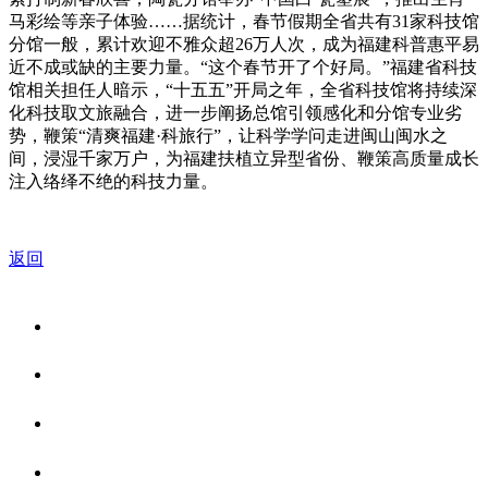
马彩绘等亲子体验……据统计，春节假期全省共有31家科技馆
分馆一般，累计欢迎不雅众超26万人次，成为福建科普惠平易
近不成或缺的主要力量。“这个春节开了个好局。”福建省科技
馆相关担任人暗示，“十五五”开局之年，全省科技馆将持续深
化科技取文旅融合，进一步阐扬总馆引领感化和分馆专业劣
势，鞭策“清爽福建·科旅行”，让科学学问走进闽山闽水之
间，浸湿千家万户，为福建扶植立异型省份、鞭策高质量成长
注入络绎不绝的科技力量。
返回
关于我们
食品安全资讯
食品安全知识
联系我们