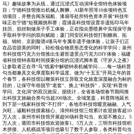
马》趣味故事为从线，通过沉浸式互动演绎全馆特色体验项
目；宁德科技馆推出机械人舞狮、AI新年照等10余项特色互
动项目，并整合闽东福船、漆扇等处所特色资本开展“科技年
味正在宁德”短视频挑和赛；霞浦县科技馆设置非遗拓印马年
挂历、掐丝制做亲子手工体验，正在指尖墨喷鼻中实现保守身
手取科学学问的双向赋能；厦门同安区科技馆打制糖画、拓
福、锦铃、京剧脸谱4项马年专属非遗手做体验，让孩子们正
在品尝甜美的同时，轻松领会物质形态变化的科学学问；泉州
市科技馆巧克力分馆推出生避世遗景点巧克力DIY体验；福建
省科技馆钟表取时间摸索分馆的沉浸式脚本逛《守岁人之夜》
让参取者正在寻“马”线索中解锁钟表机械学问……每一场科普
勾当都兼具文化厚度取科学温度。做为“十五五”开局之年的首
个春节，各科技馆以鞭策科技立异取文化旅逛深度融合为标的
目的，让保守年俗脱节“老套”、换上“科技拆”，实现“科普传
学问、文化润”的双沉效应。据统计，全省各场馆春节期间推
出科技文旅融合类勾当超200场次。全域笼盖，科普阵地延长
到下层一线家科技馆“不打烊”，各地市科技馆暖意融融、人气
兴旺，诚毅科技摸索核心、漳州科技馆三馆累计欢迎旅客超10
万人次，泉州市科技馆开展超90场科普勾当、欢迎不雅众2。5
万人次，莆田市科技馆欢迎旅客1。5万人次，三明市科技馆积
木拼接、人机棋战等项目也吸引了数千人参取，各类科普勾当