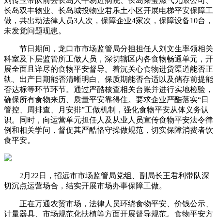
刘传玉带队前去长岛人平易近病院、长岛莱莹燃气无限公司、
长岛双丰物业、长岛城投物业君乐土小区开展电梯平安保障工
做，共出动法律人员3人次，保障企业4家次，保障设备10台，
未发觉问题现患。
节日期间，龙口市市场监管局分担担任人刘文生率领相关
科室及下层监管所工做人员，深切辖区内各食物畅通单元，开
展全面且详尽的食物平安督导。着沉关心食物进货渠道能否正
轨、出产日期能否清晰明白、保质期能否合适以及储存前提能
否达标等环节环节。通过严酷核查相关台账并进行实地检验，
确保所有食物来历、质量平安靠得住。要求企业严酷落实“日
管控、周排查、月安排”工做机制，强化食物平安从体义务认
识。同时，向运营单元担任人及从业人员宣传食物平安法令律
例和相关学问，督促其严酷恪守操做规范，切实保障消费者饮
食平安。
2月22日，招远市市场监管局党组、副局长王君利带队深
切沉点运营场合，结实开展市场办事保障工做。
正在万通农贸市场，法律人员环绕食物平安、价钱公示、
计量器具、市场规范化扶植等方面开展督导规范。食物平安方