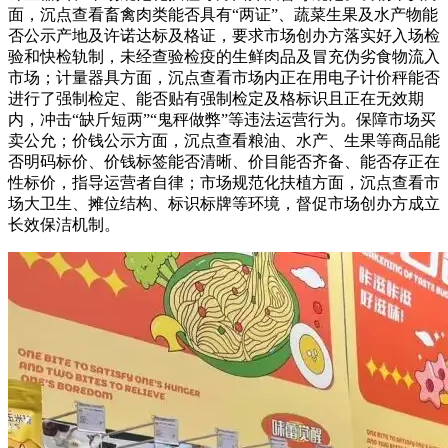
面，沉点查看畜禽肉类能否具有“两证”、蔬菜生果及水产物能
否公示产地及许诺达标及格证，要求市场创办方落实好入场检
验和快检轨制，未经查验检疫的生鲜肉品及冒充伪劣食物流入
市场；计量器具方面，沉点查看市场内正在用电子计价秤能否
进行了强制检定、能否贴有强制检定及格标识且正在无效期
内，冲击“缺斤短两”“鬼秤做弊”等违法运营行为。保障市场买
卖公允；价钱公示方面，沉点查看粮油、水产、生果等商品能
否明码标价、价钱标签能否清晰、价目能否齐备、能否存正在
性标价，指导运营者自律；市场规范化扶植方面，沉点查看市
场大卫生、摊位结构、标识标牌等环境，督促市场创办方成立
长效保洁机制。