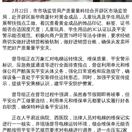
2月22日，市市场监管局产质量量科结合开辟区市场监管
局，赴开辟区振华商厦针对黄金成品，儿童玩具及学生用品开
展帮扶指点工做。着沉查看黄金成品的饰品印记、标签、证书
能否合适国度尺度；儿童玩具、学生用品的3C认证以及平安
警示能否规范。积极向商户宣贯76呼吁等法令律例，要求经销
商切实做好进销货检验轨制，做好进销货台账，确保从发卖环
节把好产质量量平安关。
督导组正在万象汇对电梯运转情况、维保质量、平安警示
标识、应急救援通道等进行全面排查指点，督促利用单元和维
保公司严酷落实平安从体义务，强化日常巡检和应急值守，确
保设备一直处于平安靠得住运转形态。同时，加强平安宣传提
示，提拔平安乘梯认识，建牢平安防护樊篱。
督导组正在督导过程中强调，虽然春节假期即将竣事，但
平安出产工做要连结，利用单元和维保单元都要认实履行好各
自职责，确保特种设备平安运转。
正在人平易近病院、西医院，法律人员对电梯的维保记实
进行一一核实，并现场督导电梯运转环境，领会维保单元能否
严酷按照平安手艺规范要求对电梯进行调养，进一步压实2家