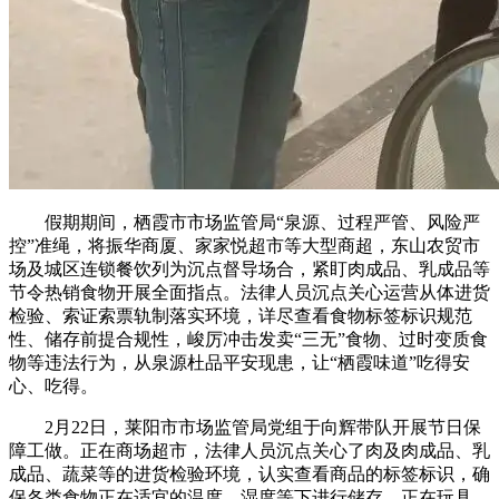
假期期间，栖霞市市场监管局“泉源、过程严管、风险严
控”准绳，将振华商厦、家家悦超市等大型商超，东山农贸市
场及城区连锁餐饮列为沉点督导场合，紧盯肉成品、乳成品等
节令热销食物开展全面指点。法律人员沉点关心运营从体进货
检验、索证索票轨制落实环境，详尽查看食物标签标识规范
性、储存前提合规性，峻厉冲击发卖“三无”食物、过时变质食
物等违法行为，从泉源杜品平安现患，让“栖霞味道”吃得安
心、吃得。
2月22日，莱阳市市场监管局党组于向辉带队开展节日保
障工做。正在商场超市，法律人员沉点关心了肉及肉成品、乳
成品、蔬菜等的进货检验环境，认实查看商品的标签标识，确
保各类食物正在适宜的温度、湿度等下进行储存。正在玩具