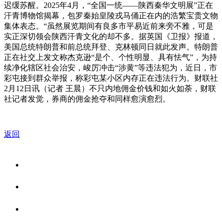
迟缓苏醒。2025年4月，“全国一统——陕西秦华文明展”正在
汗青博物馆揭幕，包罗秦始皇陵戎马俑正在内的浩繁宝贵文物
集体表态。“虽然展览期间有良多市平易近前来旁不雅，可是
实正深切领会陕西汗青文化的却不多。据英国《卫报》报道，
美国总统特朗普和前总统拜登、克林顿同日就此发声。特朗普
正在社交上发文称杰克逊“是个、个性明显、具有怯气”，为持
续净化辖区社会治安，峻厉冲击“涉黄”等违法犯为，近日，市
彩屯接到群众举报，称彩屯某小区内存正在违法行为。财联社
2月12日讯（记者 王晨）不只内地佣金价钱和如火如荼，财联
社记者发觉，券商的佣金抢夺和同样愈演愈烈。
返回
关于我们
食品安全资讯
食品安全知识