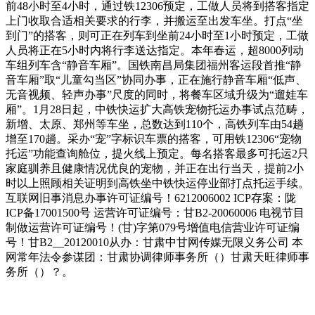
前48小时至4小时，通过铁12306预定，工做人员将到搭客指定
上门收取合适相关要求的行李，并搬运至出发车坐。打点“坐
到门”的搭客，则可正在列车到坐前24小时至1小时预定，工做
人员将正在5小时内将行李送达指定。本年春运，超8000列动
车组列车含“静音车厢”。国铁南昌局集团福州客运段首推“静
音车厢”取“儿童勾当区”协同办事，正在施行静音车厢“低声、
无音视频、轻声办事”尺度的同时，将餐车区域升级为“遛娃车
厢”。1月28日起，中铁快运扩大高铁宠物托运办事试点范畴，
新增、太原、郑州等车坐，总数达到110个，高铁列车由54趟
增至170趟。采办“宠”字标识车票的搭客，可用铁12306“宠物
托运”功能查询舱位，提火线上预定。每名搭客最多可托运2只
家庭驯养且健康情况优良的宠物，并正在出行当天，提前2小
时以上照顾相关证明到高铁坐中铁快运停业部打点托运手续。
互联网旧事消息办事许可证编号！6212006002 ICP存案：陇
ICP备17001500号 运营许可证编号：甘B2-20060006 电视节目
制做运营许可证编号！(甘)字第079号增值电信营业许可证编
号！甘B2__20120010从办：甘肃中甘网传媒无限义务公司 本
网常年法令参谋团：甘肃协调律师事务所（）甘肃天旺律师事
务所（）？。