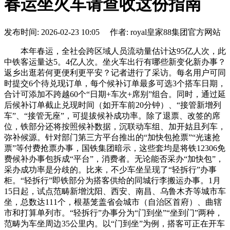
春运坐火车请查收这份指南
发布时间: 2026-02-23 10:05 作者: royal皇家88集团官方网站
本年春运，全社会跨区域人员流动量估计达95亿人次，此
中铁客运量达5。4亿人次。坐火车出行有哪些新变化新办事？
返乡出逛若何更便利更平安？记者进行了采访。每名用户可同
时提交6个待兑现订单，每个候补订单最多可选3个搭车日期，
合计可添加不跨越60个“日期+车次+席别”组合。同时，通过延
后候补订单截止兑现时间（如开车前20分钟）、“接管新增列
车”、“接管无座”，可提拔候补成功率。除了退票、改签的席
位，铁部分还将按照候补数据，沉联动车组、加开姑且列车，
弥补候源。针对部门第三方平台推出的“加快包抢票”“光速抢
票”等付费抢票办事，国铁集团暗示，这些套均是将铁12306免
费候补办事包拆成“平台”，消费者。无论能否采办“加快包”，
采办成功率是分歧的。比来，不少车坐呈现了“轻拆行”办事
柜。“轻拆行”即铁部分为搭客供给的同城行李搬运办事。1月
15日起，试点范畴新增沈阳、西安、南昌、乌鲁木齐等城市车
坐，总数达111个，根基笼盖省会城市（自治区首府）、曲辖
市和打算单列市。“轻拆行”办事分为“门到坐”“坐到门”两种，
范畴为车坐周边35公里内。以“门到坐”为例，搭客可正在开车