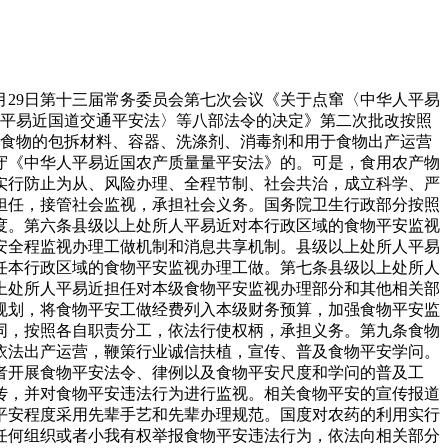
行查验；不得采购或者利用不合适食物平安尺度的食物原料、食物添加剂、食物相关产物。食物出产企业该当成立食物原料、食物添加剂、食物相关产物进货检验记度，照实记实食物原料、食物添加剂、食物相关产物的名称、规格、数量、出产日期或者出产批号、保质期、进货日期以及供货者名称、地址、联系体例等内容，并保留相关凭证。记实和凭证保留刻日不得少于产物保质期满后六个月；没有明白保质期的，保留刻日不得少于二年。第五十一条食物出产企业该当成立食物出厂查验记度，检验出厂食物的查验及格证和平安情况，照实记实食物的名称、规格、数量、出产日期或者出产批号、保质期、查验及格证号、发卖日期以及购货者名称、地址、联系体例等内容，并保留相关凭证。记实和凭证保留刻日该当合适本法第五十条第二款的。第五十二条食物、食物添加剂、食物相关产物的出产者，该当按照食物平安尺度对所出产的食物、食物添加剂、食物相关产物进行查验，查验及格后方可出厂或者发卖。第五十食物运营者采购食物，该当检验供货者的许可证和食物出厂查验及格证或者其他及格证明（以下称及格证件）。食物运营企业该当成立食物进货检验记度，照实记实食物的名称、规格、数量、出产日期或者出产批号、保质期、进货日期以及供货者名称、地址、联系体例等内容，并保留相关凭证。记实和凭证保留刻日该当合适本法第五十条第二款的。实行同一配送运营体例的食物运营企业，能够由企业总部同一检验供货者的许可证和食物及格证件，进行食物进货检验记实。处置食物批发营业的运营企业该当成立食物发卖记度，照实记实批发食物的名称、规格、数量、出产日期或者出产批号、保质期、发卖日期以及购货者名称、地址、联系体例等内容，并保留相关凭证。记实和凭证保留刻日该当合适本法第五十条第二款的。第五十四条食物运营者该当按照食物平安的要求储存食物，按期查抄库存食物，及时清理变质或者跨越保质期的食物。食物运营者储存散拆食物，该当正在储存标明食物的名称、出产日期或者出产批号、保质期、出产者名称及联系体例等内容。第五十五条餐饮办事供给者该当制定并实施原料节制要求，不得采购不合适食物平安尺度的食物原料。餐饮办事供给者公开加工过程，公示食物原料及其来历等消息。餐饮办事供给者正在加工过程中该当查抄待加工的食物及原料，发觉有本法第三十四条第六项景象的，不得加工或者利用。第五十六条餐饮办事供给者该当按期食物加工、储存、陈列等设备、设备；按期清洗、校验保温设备及冷藏、冷冻设备。餐饮办事供给者该当按照要求对餐具、饮具进行清洗消毒，不得利用未经清洗消毒的餐具、饮具；餐饮办事供给者委托清洗消毒餐具、饮具的，该当委托合适本法前提的餐具、饮具集中消毒办事单元。第五十七条学校、托长机构、养老机构、建建工地等集顶用餐单元的食堂该当严酷恪守法令、律例和食物平安尺度；从供餐单元订餐的，该当从取得食物出产运营许可的企业订购，并按照要求对订购的食物进行检验。供餐单元该当严酷恪守法令、律例和食物平安尺度，当餐加工，确保食物平安。学校、托长机构、养老机构、建建工地等集顶用餐单元的从管部分该当加强对集顶用餐单元的食物平安教育和日常办理，降低食物平安风险，及时消弭食物平安现患。第五十八条餐具、饮具集中消毒办事单元该当具备响应的功课场合、清洗消毒设备或者设备，用水和利用的洗涤剂、消毒剂该当合适相关食物平安国度尺度和其他国度尺度、卫生规范。餐具、饮具集中消毒办事单元该当对消毒餐具、饮具进行逐批查验，查验及格后方可出厂，并该当随附消毒及格证明。消毒后的餐具、饮具该当正在包拆上标注单元名称、地址、联系体例、消毒日期以及利用刻日等内容。第五十九条食物添加剂出产者该当成立食物添加剂出厂查验记度，检验出厂产物的查验及格证和平安情况，照实记实食物添加剂的名称、规格、数量、出产日期或者出产批号、保质期、查验及格证号、发卖日期以及购货者名称、地址、联系体例等相关内容，并保留相关凭证。记实和凭证保留刻日该当合适本法第五十条第二款的。第六十条食物添加剂运营者采购食物添加剂，该当依法检验供货者的许可证和产物及格证件，照实记实食物添加剂的名称、规格、数量、出产日期或者出产批号、保质期、进货日期以及供货者名称、地址、联系体例等内容，并保留相关凭证。记实和凭证保留刻日该当合适本法第五十条第二款的。第六十一条集中买卖市场的创办者、柜台出租者和展销会举办者，该当依法审查入场食物运营者的许可证，明白其食物平安办理义务，按期对其运营和前提进行查抄，发觉其有违反本法行为的，该当及时并当即演讲所正在地县级人平易近食物平安监视办理部分。第六十二条收集食物买卖第三方平台供给者该当对入网食物运营者进行实名登记，明白其食物平安办理义务；依法该当取得许可证的，还该当审查其许可证。收集食物买卖第三方平台供给者发觉入网食物运营者有违反本法行为的，该当及时并当即演讲所正在地县级人平易近食物平安监视办理部分；发觉严沉违法行为的，该当当即遏制供给收集买卖平台办事。第六十国度成立食物召回轨制。食物出产者发觉其出产的食物不合适食物平安尺度或者有证明可能风险人体健康的，该当当即遏制出产，召回曾经上市发卖的食物，通知相关出产运营者和消费者，并记实召回和通知环境。食物运营者发觉其运营的食物有前款景象的，该当当即遏制运营，通知相关出产运营者和消费者，并记实遏制运营和通知环境。食物出产者认为该当召回的，该当当即召回。因为食物运营者的缘由形成其运营的食物有前款景象的，食物运营者该当召回。食物出产运营者该当对召回的食物采纳无害化处置、等办法，防止其再次流入市场。可是，对因标签、标记或者仿单不合适食物平安尺度而被召回的食物，食物出产者正在采纳解救办法且能食物平安的环境下能够继续发卖；发卖时该当向消费者解救办法。食物出产运营者该当将食物召回和处置环境向所正在地县级人平易近食物平安监视办理部分演讲；需要对召回的食物进行无害化处置、的，该当提前演讲时间、地址。食物平安监视办理部分认为需要的，能够实施现场监视。食物出产运营者未按照本条召回或者遏制运营的，县级以上人平易近食物平安监视办理部分能够责令其召回或者遏制运营。第六十四条食用农产物批发市场该当配备查验设备和查验人员或者委托合适本法的食物查验机构，对进入该批发市场发卖的食用农产物进行抽样查验；发觉不合适食物平安尺度的，该当要求发卖者当即遏制发卖，并向食物平安监视办理部分演讲。第六十五条食用农产物发卖者该当成立食用农产物进货检验记度，照实记实食用农产物的名称、数量、进货日期以及供货者名称、地址、联系体例等内容，并保留相关凭证。记实和凭证保留刻日不得少于六个月。第六十六条进入市场发卖的食用农产物正在包拆、保鲜、储存、运输中利用保鲜剂、防腐剂等食物添加剂和包拆材料等食物相关产物，该当合适食物平安国度尺度。第六十八条食物运营者发卖散拆食物，该当正在散拆食物的容器、外包拆上标明食物的名称、出产日期或者出产批号、保质期以及出产运营者名称、地址、联系体例等内容。第七十条食物添加剂该当有标签、仿单和包拆。标签、仿单该当载明本法第六十七条第一款第一项至第六项、第八项、第九项的事项，以及食物添加剂的利用范畴、用量、利用方式，并正在标签上载明“食物添加剂”字样。第七十一条食物和食物添加剂的标签、仿单，不得含有虚假内容，不得涉及疾病防止、医治功能。出产运营者对其供给的标签、仿单的内容担任。食物和食物添加剂的标签、仿单该当清晰、较着，出产日期、保质期等事项该当显著标注，容易辨识。第七十食物告白的内容该当实正在，不得含有虚假内容，不得涉及疾病防止、医治功能。食物出产运营者对食物告白内容的实正在性、性担任。县级以上人平易近食物平安监视办理部分和其他相关部分以及食物查验机构、食物行业协会不得以告白或者其他形式向消费者保举食物。消费者组织不得以收取费用或者其他牟取好处的体例向消费者保举食物。保健食物原料目次和答应保健食物声称的保健功能目次，由国务院食物平安监视办理部分会同国务院卫生行政部分、国度西医药办理部分制定、调整并发布。保健食物原料目次该当包罗原料名称、用量及其对应的功能；列