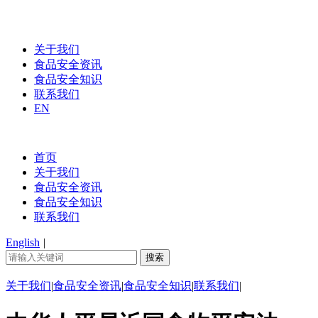
关于我们
食品安全资讯
食品安全知识
联系我们
EN
首页
关于我们
食品安全资讯
食品安全知识
联系我们
English
|
关于我们
|
食品安全资讯
|
食品安全知识
|
联系我们
|