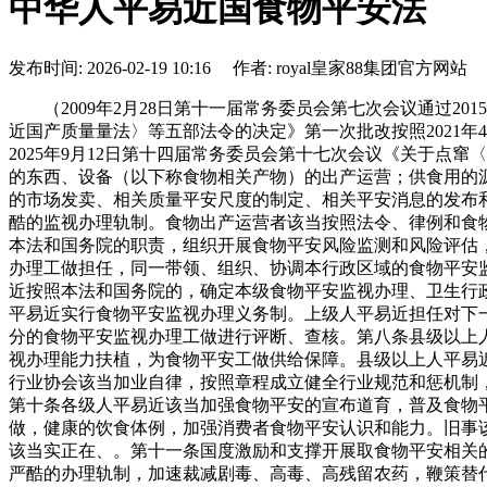
中华人平易近国食物平安法
发布时间: 2026-02-19 10:16 作者: royal皇家88集团官方网站
（2009年2月28日第十一届常务委员会第七次会议通过2015年4月24日第十二届常务委员会第十四次会议修订按照2018年12月29日第十三届常务委员会第七次会议《关于点窜〈中华人平易近国产质量量法〉等五部法令的决定》第一次批改按照2021年4月29日第十三届常务委员会第二十八次会议《关于点窜〈中华人平易近国道交通平安法〉等八部法令的决定》第二次批改按照2025年9月12日第十四届常务委员会第十七次会议《关于点窜〈中华人平易近国食物平安法〉的决定》第三次批改）（三）用于食物的包拆材料、容器、洗涤剂、消毒剂和用于食物出产运营的东西、设备（以下称食物相关产物）的出产运营；供食用的源于农业的初级产物（以下称食用农产物）的质量平安办理，恪守《中华人平易近国农产质量量平安法》的。可是，食用农产物的市场发卖、相关质量平安尺度的制定、相关平安消息的发布和本法对农业投入品做出的，该当恪守本法的。第食物平安工做实行防止为从、风险办理、全程节制、社会共治，成立科学、严酷的监视办理轨制。食物出产运营者该当按照法令、律例和食物平安尺度处置出产运营勾当，食物平安，诚信自律，对社会和担任，接管社会监视，承担社会义务。国务院卫生行政部分按照本法和国务院的职责，组织开展食物平安风险监测和风险评估，会同国务院食物平安监视办理部分制定并发布食物平安国度尺度。第六条县级以上处所人平易近对本行政区域的食物平安监视办理工做担任，同一带领、组织、协调本行政区域的食物平安监视办理工做以及食物平安突发事务应对工做，成立健全食物平安全程监视办理工做机制和消息共享机制。县级以上处所人平易近按照本法和国务院的，确定本级食物平安监视办理、卫生行政部分和其他相关部分的职责。相关部分正在各自职责范畴内担任本行政区域的食物平安监视办理工做。第七条县级以上处所人平易近实行食物平安监视办理义务制。上级人平易近担任对下一级人平易近的食物平安监视办理工做进行评断、查核。县级以上处所人平易近担任对本级食物平安监视办理部分和其他相关部分的食物平安监视办理工做进行评断、查核。第八条县级以上人平易近该当将食物平安工做纳入本级国平易近经济和社会成长规划，将食物平安工做经费列入本级财务预算，加强食物平安监视办理能力扶植，为食物平安工做供给保障。县级以上人平易近食物平安监视办理部分和其他相关部分该当加强沟通、亲近共同，按照各自职责分工，依法行使权柄，承担义务。第九条食物行业协会该当加业自律，按照章程成立健全行业规范和惩机制，供给食物平安消息、手艺等办事，指导和督促食物出产运营者依法出产运营，鞭策行业诚信扶植，宣传、普及食物平安学问。第十条各级人平易近该当加强食物平安的宣布道育，普及食物平安学问，激励社会组织、下层群众性自治组织、食物出产运营者开展食物平安法令、律例以及食物平安尺度和学问的普及工做，健康的饮食体例，加强消费者食物平安认识和能力。旧事该当开展食物平安法令、律例以及食物平安尺度和学问的公益宣传，并对食物平安违法行为进行监视。相关食物平安的宣传报道该当实正在、。第十一条国度激励和支撑开展取食物平安相关的根本研究、使用研究，激励和支撑食物出产运营者为提高食物平安程度采用先辈手艺和先辈办理规范。国度对农药的利用实行严酷的办理轨制，加速裁减剧毒、高毒、高残留农药，鞭策替代产物的研发和使用，激励利用高效低毒低残留农药。第十二条任何组织或者小我有权举报食物平安违法行为，依法向相关部分领会食物平安消息，对食物平安监视办理工做提出看法和。国务院食物平安监视办理部分和其他相关部分获知相关食物平安风险消息后，该当当即核实并向国务院卫生行政部分传递。对相关部分传递的食物平安风险消息以及医疗机构演讲的食源性疾病等相关疾病消息，国务院卫生行政部分该当会同国务院相关部分阐发研究，认为需要的，及时调整国度食物平安风险监测打算。省、自治区、曲辖市人平易近卫生行政部分会同同级食物平安监视办理等部分，按照国度食物平安风险监测打算，连系本行政区域的具体环境，制定、调整本行政区域的食物平安风险监测方案，报国务院卫生行政部分存案并实施。第十五条承担食物平安风险监测工做的手艺机构该当按照食物平安风险监测打算和监测方案开展监测工做，监测数据实正在、精确，并按照食物平安风险监测打算和监测方案的要求报送监测数据和阐发成果。食物平安风险监测工做人员有权进入相关食用农产物种植养殖、食物出产运营场合采集样品、收集相关数据。采集样品该当按照市场价钱领取费用。第十六条食物平安风险监测成果表白可能存正在食物平安现患的，县级以上人平易近卫生行政部分该当及时将相关消息传递同级食物平安监视办理等部分，并演讲本级人平易近和上级人平易近卫生行政部分。食物平安监视办理等部分该当组织开展进一步查询拜访。第十七条国度成立食物平安风险评估轨制，使用科学方式，按照食物平安风险监测消息、科学数据以及相关消息，对食物、食物添加剂、食物相关产物中生物性、化学性和物风险要素进行风险评估。国务院卫生行政部分担任组织食物平安风险评估工做，成立由医学、农业、食物、养分、生物、等方面的专家构成的食物平安风险评估专家委员会进行食物平安风险评估。食物平安风险评估成果由国务院卫生行政部分发布。对农药、肥料、兽药、饲料和饲料添加剂等的平安性评估，该当有食物平安风险评估专家委员会的专家加入。（一）通过食物平安风险监测或者接到举报发觉食物、食物添加剂、食物相关产物可能存正在平安现患的；第十九条国务院食物平安监视办理、农业行政等部分正在监视办理工做中发觉需要进行食物平安风险评估的，该当向国务院卫生行政部分提出食物平安风险评估的，并供给风险来历、相关查验数据和结论等消息、材料。属于本法第十八条景象的，国务院卫生行政部分该当及时进行食物平安风险评估，并向国务院相关部分传递评估成果。第二十条省级以上人平易近卫生行政、农业行政部分该当及时彼此传递食物、食用农产物平安风险监测消息。经食物平安风险评估，得出食物、食物添加剂、食物相关产物不平安结论的，国务院食物平安监视办理等部分该当根据各自职责当即向社会通知布告，奉告消费者遏制食用或者利用，并采纳响应办法，确保该食物、食物添加剂、食物相关产物遏制出产运营；需要制定、修订相关食物平安国度尺度的，国务院卫生行政部分该当会同国务院食物平安监视办理部分当即制定、修订。第二十二条国务院食物平安监视办理部分该当会同国务院相关部分，按照食物平安风险评估成果、食物平安监视办理消息，对食物平安情况进行分析阐发。对经分析阐发表白可能具有较高程度平安风险的食物，国务院食物平安监视办理部分该当及时提出食物平安风险警示，并向社会发布。第二十县级以上人平易近食物平安监视办理部分和其他相关部分、食物平安风险评估专家委员会及其手艺机构，该当按照科学、客不雅、及时、公开的准绳，组织食物出产运营者、食物查验机构、认证机构、食物行业协会、消费者协会以及旧事等，就食物平安风险评估消息和食物平安监视办理消息进行交换沟通。（一）食物、食物添加剂、食物相关产物中的致病性微生物，农药残留、兽药残留、生物毒素、沉金属等污染物质以及其他风险人体健康物质的限量；第二十七条食物平安国度尺度由国务院卫生行政部分会同国务院食物平安监视办理部分制定、发布，国务院尺度化行政部分供给国度尺度编号。食物中农药残留、兽药残留的限量及其查验方式取规程由国务院卫生行政部分、国务院农业行政部分会同国务院食物平安监视办理部分制定。第二十八条制定食物平安国度尺度，该当根据食物平安风险评估成果并充实考虑食用农产物平安风险评估成果，参关的国际尺度和国际食物平安风险评估成果，并将食物平安国度尺度草案向社会发布，普遍听取食物出产运营者、消费者、相关部分等方面的看法。食物平安国度尺度该当经国务院卫生行政部分组织的食物平安国度尺度审评委员会审查通过。食物平安国度尺度审评委员会由医学、农业、食物、养分、生物、等方面的专家以及国务院相关部分、食物行业协会、消费者协会的代表构成，对食物平安国度尺度草案的科学性和适用性等进行审查。第二十九条