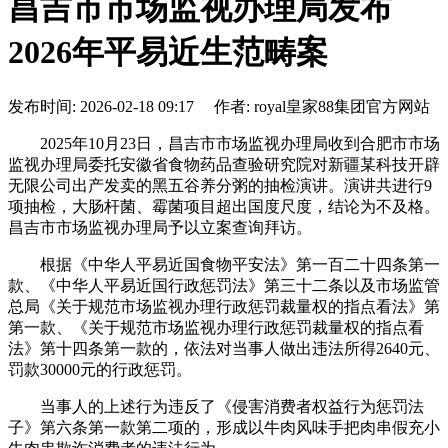
昌吉市市场监视办理局发布
2026年平易近生范畴案
发布时间: 2026-02-18 09:17 作者: royal皇家88集团官方网站
2025年10月23日，昌吉市市场监视办理局收到合肥市市场
监视办理局委托安徽省食物药品查验研究院对新疆某科技开辟
无限公司出产发卖的黑五谷养分粥的抽检演讲。演讲共进行9
项抽检，大肠杆菌、霉菌项目超出国度尺度，结论为不及格。
昌吉市市场监视办理局予以立案查询拜访。
根据《中华人平易近国食物平安法》第一百二十四条第一
款、《中华人平易近国行政惩罚法》第三十二条以及市场监管
总局《关于规范市场监视办理行政惩罚裁量权的指点看法》第
第一款、《关于规范市场监视办理行政惩罚裁量权的指点看
法》第十四条第一款的，依法对当事人做出违法所得2640元、
罚款30000元的行政惩罚。
当事人的上述行为违反了《侵害消费者权益行为惩罚法
子》第六条第一款第二项的，形成以牛肉风味手把肉串假充小