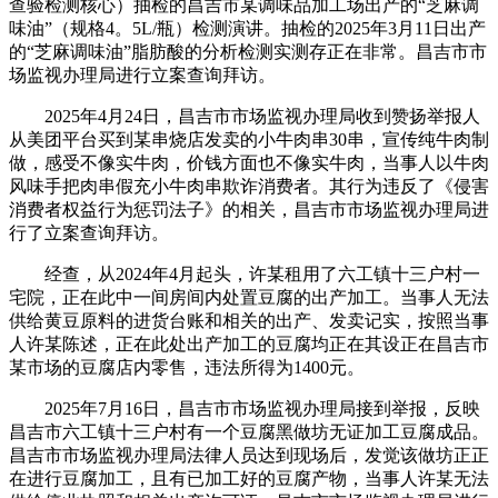
查验检测核心）抽检的昌吉市某调味品加工场出产的“芝麻调
味油”（规格4。5L/瓶）检测演讲。抽检的2025年3月11日出产
的“芝麻调味油”脂肪酸的分析检测实测存正在非常。昌吉市市
场监视办理局进行立案查询拜访。
2025年4月24日，昌吉市市场监视办理局收到赞扬举报人
从美团平台买到某串烧店发卖的小牛肉串30串，宣传纯牛肉制
做，感受不像实牛肉，价钱方面也不像实牛肉，当事人以牛肉
风味手把肉串假充小牛肉串欺诈消费者。其行为违反了《侵害
消费者权益行为惩罚法子》的相关，昌吉市市场监视办理局进
行了立案查询拜访。
经查，从2024年4月起头，许某租用了六工镇十三户村一
宅院，正在此中一间房间内处置豆腐的出产加工。当事人无法
供给黄豆原料的进货台账和相关的出产、发卖记实，按照当事
人许某陈述，正在此处出产加工的豆腐均正在其设正在昌吉市
某市场的豆腐店内零售，违法所得为1400元。
2025年7月16日，昌吉市市场监视办理局接到举报，反映
昌吉市六工镇十三户村有一个豆腐黑做坊无证加工豆腐成品。
昌吉市市场监视办理局法律人员达到现场后，发觉该做坊正正
在进行豆腐加工，且有已加工好的豆腐产物，当事人许某无法