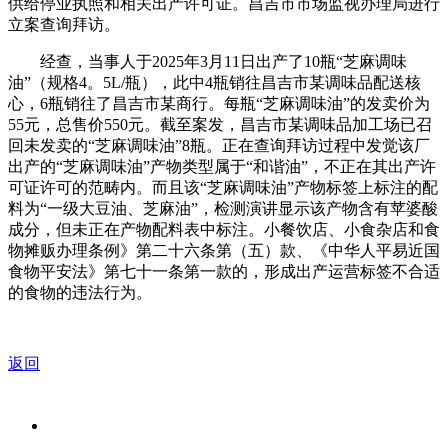
供给停业执照和相关出产许可证。昌吉市市场监视办理局进行
立案查询拜访。
经查，当事人于2025年3月11日出产了10瓶“芝麻调味
油”（规格4。5L/瓶），此中4瓶销往昌吉市某调味品配送核
心，6瓶销往了昌吉市某商行。每瓶“芝麻调味油”的发卖价为
55元，总售价550元。截至案发，昌吉市某调味品加工场已召
回未发卖的“芝麻调味油”8瓶。正在查询拜访过程中发觉该厂
出产的“芝麻调味油”产物类型属于“和谐油”，不正在其出产许
可证许可的范畴内。而且该“芝麻调味油”产物标签上标注的配
料为“一级大豆油、芝麻油”，检测演讲显示该产物含有苹婆酸
成分，但未正在产物配料表中标注。小餐饮店、小食杂店和食
物摊贩办理条例》第二十六条第（五）款、《中华人平易近国
食物平安法》第七十一条第一款的，形成出产运营标签不合适
的食物的违法行为。
返回
关于我们