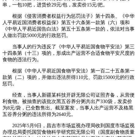
串，一包10把，进货价29元/包，发卖价15元/把。
根据《侵害消费者权益行为惩罚法子》第十四条、《中华
人平易近国消费者权益保》第五十六条第一款第（六）项和
《中华人平易近国告白法》第五十五条第一款的，依法对当事
人做出罚款5000元的行政惩罚。
当事人的行为违反了《中华人平易近国食物平安法》第三
十四条第（十三）项的，形成出产运营不合适食物平安尺度的
食物的违法行为。
根据《中华人平易近国食物平安法》第一百二十五条第一
款第（二）项的，并做出违法所得110元、罚款15000元的行政
惩罚。
经查，当事人新疆某科技开辟无限公司证照齐备，从营便
利食物。被抽查的该批次黑五谷养分粥共出产330袋，发卖价
为8元/袋，已全数售出。截至案发，当事人出产运营不及格黑
五谷养分粥的违法所得为2640元。
2025年5月9日，昌吉市市场监视办理局收到国度市场监视
办理总局委托国贸食物科学研究院无限公司（国度副食物质量