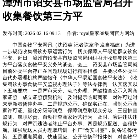
漳州市诏安县市场监管局召开
收集餐饮第三方平
发布时间: 2026-02-16 09:13 作者: royal皇家88集团官方网站
中国食物平安网讯（沈诏英 记者陈家华 发自福建）为进
一步规范收集餐饮办事运营行为，切实保障人平易近群众饮食
平安。近日，漳州市诏安县市场监管局组织召开收集餐饮第三
方平台落实食物平安义务约谈会。会上，诏安县市场监管局就
目前外卖平台存正在问题现场进行精准指点，并要求各外卖平
台代办署理机构严酷恪守《中华人平易近国食物平安法》《收
集餐饮办事食物平安监视办理法子》等法令律例，认实落实以
下五项要求；一是严审天分、动态办理。严酷核查公示入网商
家证照，成立证照预警机制，及时提示临期商家，对许可过时
未更新者暂停办事。二是规范公示、确保实正在。强制公示商
家许可证、量化分级等消息，保障消息取现实分歧，三是抽查
监测、履职尽责。自动排查商家运营行为，及时、演讲违法违
规行为，对严沉违法者终止平台办事。四是规范配送、全程护
航。加强配送人员办理取培训，推广“食安封签”，防备送餐污
染。五是通顺渠道、快速回应。公开赞扬举报体例，对食物平