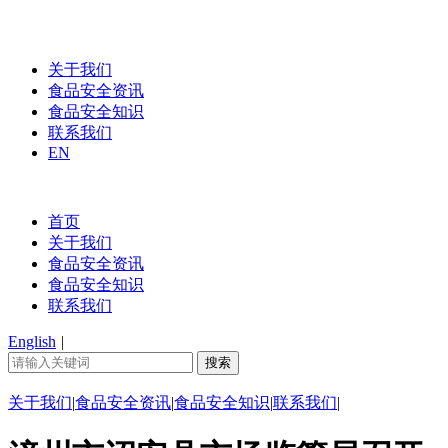
关于我们
食品安全资讯
食品安全知识
联系我们
EN
首页
关于我们
食品安全资讯
食品安全知识
联系我们
English
|
关于我们
|
食品安全资讯
|
食品安全知识
|
联系我们
|