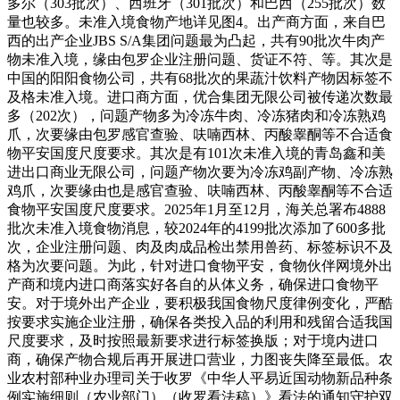
多尔（303批次）、西班牙（301批次）和巴西（255批次）数
量也较多。未准入境食物产地详见图4。出产商方面，来自巴
西的出产企业JBS S/A集团问题最为凸起，共有90批次牛肉产
物未准入境，缘由包罗企业注册问题、货证不符、等。其次是
中国的阳阳食物公司，共有68批次的果蔬汁饮料产物因标签不
及格未准入境。进口商方面，优合集团无限公司被传递次数最
多（202次），问题产物多为冷冻牛肉、冷冻猪肉和冷冻熟鸡
爪，次要缘由包罗感官查验、呋喃西林、丙酸睾酮等不合适食
物平安国度尺度要求。其次是有101次未准入境的青岛鑫和美
进出口商业无限公司，问题产物次要为冷冻鸡副产物、冷冻熟
鸡爪，次要缘由也是感官查验、呋喃西林、丙酸睾酮等不合适
食物平安国度尺度要求。2025年1月至12月，海关总署布4888
批次未准入境食物消息，较2024年的4199批次添加了600多批
次，企业注册问题、肉及肉成品检出禁用兽药、标签标识不及
格为次要问题。为此，针对进口食物平安，食物伙伴网境外出
产商和境内进口商落实好各自的从体义务，确保进口食物平
安。对于境外出产企业，要积极我国食物尺度律例变化，严酷
按要求实施企业注册，确保各类投入品的利用和残留合适我国
尺度要求，及时按照最新要求进行标签换版；对于境内进口
商，确保产物合规后再开展进口营业，力图丧失降至最低。农
业农村部种业办理司关于收罗《中华人平易近国动物新品种条
例实施细则（农业部门）（收罗看法稿）》看法的通知守护双