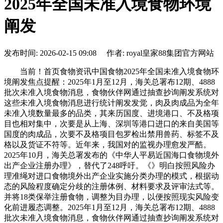
2025年全国未准入境食物环境
阐发
发布时间: 2026-02-15 09:08 作者: royal皇家88集团官方网站
当前！首页食物资讯中国食物2025年全国未准入境食物环
境阐发焦点提醒：2025年1月至12月，海关总署布12期、4888
批次未准入境食物消息，食物伙伴网通过抽查抄询阐发系统对
这些未准入境食物消息进行统计阐发发觉，肉及肉成品为全年
未准入境数量最多的品类，其来历国度、进境港口、不及格项
目也相对集中，次要是从上海、深圳等港口进口的来自美国等
国度的肉成品，次要不及格项目包罗检出禁用兽药、标签不及
格以及货证不符等。近年来，我国对的监视办理愈发严酷。
2025年10月，海关总署发布的《中华人平易近国海口食物境外
出产企业注册办理》，替代了248呼吁。《》明白按照风险办
理准绳对进口食物境外出产企业实施分类办理的模式，根据动
态的风险程度确定分歧的注册体例、材料要求及评审法式等。
并将18类保举注册食物，调整为目办理，以便按照现实风险变
化前进履态调整。2025年1月至12月，海关总署布12期、4888
批次未准入境食物消息，食物伙伴网通过抽查抄询阐发系统对