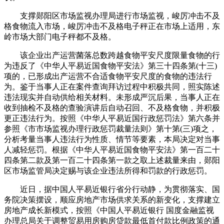
支撑郧阳区市场监视办理局进行市场监视，峻厉冲击不及
格食物流入市场，峻厉冲击不及格电子秤正在市场上适用，东
岭市场大部门电子秤都不及格。
该企业出产运营菌落总数跨越食物平安尺度限量食物的行
为违反了《中华人平易近国食物平安法》第三十四条第(十三)
项的，已形成出产运营不合适食物平安尺度的食物的违法行
为。鉴于当事人正在案件查询拜访过程中积极共同，照实陈述
违法现实并自动供给相关材料。未形成严沉后果，当事人正在
收到抽检不及格的查验演讲后自动召回、不及格食物，并积极
更正违法行为。按照《中华人平易近国行政惩罚法》第六条并
参照《市市场监视办理行政惩罚裁量法则》第十第(三)项之，
分析考量当事人违法行为性质、情节等要素，本局决定对当事
人减轻惩罚。根据《中华人平易近国食物平安法》第一百二十
四条第二款及第一百二十四条第一款之取上述裁量来由，郧阳
区市场监管局决定赐与该企业违法所得和罚款的行政惩罚。
近日，据中国人平易近银行省分行动静，为贯彻落实、国
务院决策摆设，顺应房地产市场供求关系的新变化，支撑建立
房地产成长新模式，按照《中国人平易近银行 国度金融监视
办理总局关于调整贸易用房购房贷款最低首付款比例政策的通