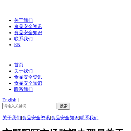
关于我们
食品安全资讯
食品安全知识
联系我们
EN
首页
关于我们
食品安全资讯
食品安全知识
联系我们
English
|
关于我们
|
食品安全资讯
|
食品安全知识
|
联系我们
|