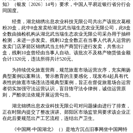
知》（银发〔2026〕14号）要求，中国人平易近银行省分行会
同国度。
经查，湖北锦绣出息农业科技无限公司共出产该批次葛根
粉20盒，此中8盒发卖给湖北武当瑞生态农业无限公司，此8盒
全数由抽检机构从湖北武当瑞生态农业无限公司采办用于抽样
检测，未进一步发卖。残剩12盒全数正在当事人代表人运营的
发卖门店茅箭区锦绣武当土特产商贸行进行发卖，共售出2
盒，残剩10盒曾经由当事人自动。该批次不及格产物货值金额
合计1320元，违法所得共计520元。
为持续优化旅逛营商，规范旅逛市场运营次序，充实阐扬
典型案例以案释法、警示教育的主要感化，现发布4起具有代
表性的旅逛市场违法违规典型案例，旨正在督促旅逛场合运营
者切实加强守法运营认识，盲目恪守法令律例，诚信运营原
则，严酷依法依规开展运营勾当。
湖北锦绣出息农业科技无限公司对问题缘由进行了排查，
正在时限内提交了整改演讲。郧阳区市场监管局要求该企业正
在此后要规范出产工艺流程，连结出产卫生。
《中国网·中国湖北》（）是地方沉点旧事网坐中国网特