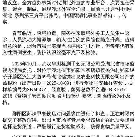
地设立、全方位办事新时代湖北外宣的专业平台，次要担任采
集、聚合、制做、展现湖北外宣全消息，目前已开通“中国网
湖北”系列第三方平台账号。中国网湖北事业部邮箱：，传
实。
春节临近，跨境旅逛、商务往来取境外务工人员集中返
乡，人员流动大幅添加，输入性疟疾的风险也随之升高。值得
留意的是，烟台市虽已实现当地疟疾消弭方针，但每年仍有输
入性病例发生，防护认识丝毫不克不及松弛。
2025年10月，武汉华测检测手艺无限公司受湖北省市场监
视办理局委托，对位于湖北省市郧阳区茶店镇樱桃沟村郧阳经
济开辟区汉江大道69号湖北锦绣出息农业科技无限公司出产的
葛根粉（出产日期：2025-10-09）进行食物平安抽样查验，抽
样单编号为SBJ45GZ，经查验，菌落总数不合适GB 31637-
2016《食物平安国度尺度 食用淀粉》要求，查验结论为不及
格。
郧阳区郧味甲餐饮店对问题缘由进行了排查，正在时限内
提交了整改演讲。郧阳区市场监管局要求该店正在此后要隆重
选择进货渠道，严酷履行进货检验权利，确保食物质量平安。