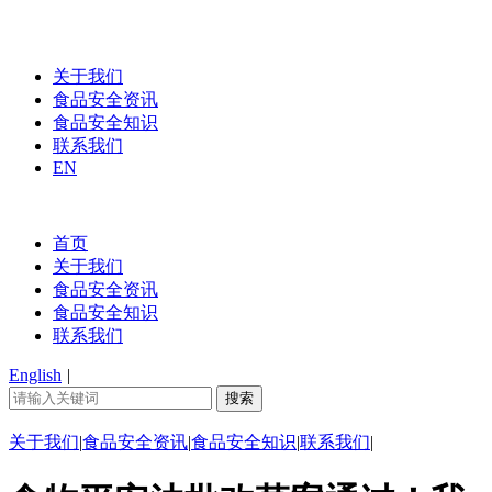
关于我们
食品安全资讯
食品安全知识
联系我们
EN
首页
关于我们
食品安全资讯
食品安全知识
联系我们
English
|
关于我们
|
食品安全资讯
|
食品安全知识
|
联系我们
|