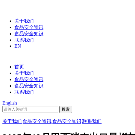
关于我们
食品安全资讯
食品安全知识
联系我们
EN
首页
关于我们
食品安全资讯
食品安全知识
联系我们
English
|
关于我们
|
食品安全资讯
|
食品安全知识
|
联系我们
|