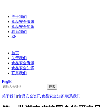
关于我们
食品安全资讯
食品安全知识
联系我们
EN
首页
关于我们
食品安全资讯
食品安全知识
联系我们
English
|
关于我们
|
食品安全资讯
|
食品安全知识
|
联系我们
|