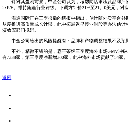
针对其盈利前景，中金公司认为，考虑同店承压及品牌产物升级添加投
2xP/E。维持跑赢行业评级。下调方针价21%至21。0美元，对应25/
海通国际正在三季报后的研报中指出，估计随外卖平台补助力度
从度推进高质量成长计谋，此中拓展迟早停业时段等办法估计
济效应部门抵消。
中金公司给出的风险提醒有：品牌和产物调整结果不及预期
不外，稍微不错的是，霸王茶姬三季度海外市场GMV冲破3亿元
有7338家，第三季度净新增300家，此中海外市场贡献了54家。
返回
关于我们
食品安全资讯
食品安全知识