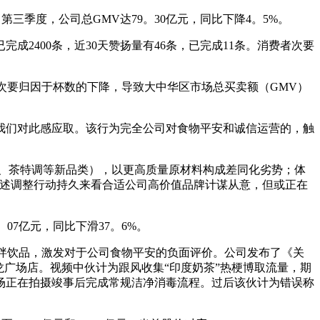
第三季度，公司总GMV达79。30亿元，同比下降4。5%。
2400条，近30天赞扬量有46条，已完成11条。消费者次要
此次要归因于杯数的下降，导致大中华区市场总买卖额（GMV）
们对此感应取。该行为完全公司对食物平安和诚信运营的，触
茶、茶特调等新品类），以更高质量原材料构成差同化劣势；体
上述调整行动持久来看合适公司高价值品牌计谋从意，但或正在
07亿元，同比下滑37。6%。
拌饮品，激发对于公司食物平安的负面评价。公司发布了《关
广场店。视频中伙计为跟风收集“印度奶茶”热梗博取流量，期
场正在拍摄竣事后完成常规洁净消毒流程。过后该伙计为错误称