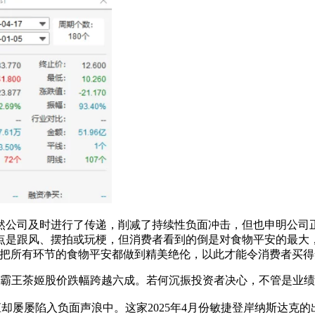
公司及时进行了传递，削减了持续性负面冲击，但也申明公司正
点是跟风、摆拍或玩梗，但消费者看到的倒是对食物平安的最大
，把所有环节的食物平安都做到精美绝伦，以此才能令消费者买得
），霸王茶姬股价跌幅跨越六成。若何沉振投资者决心，不管是业
屡屡陷入负面声浪中。这家2025年4月份敏捷登岸纳斯达克的