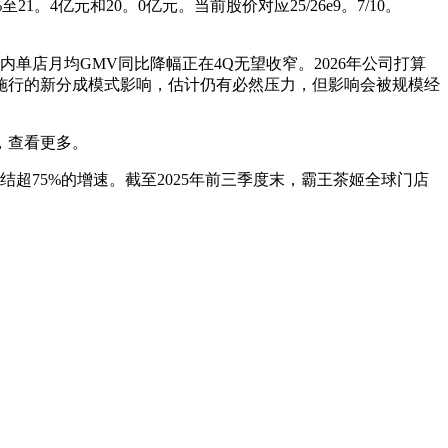
亿元和20。0亿元。当前股价对应25/26e9。7/10。
店月均GMV同比降幅正在4Q无望收窄。2026年公司打算
施行的新分成模式影响，估计仍有必然压力，但影响会被规模经
，查看更多。
超75%的增速。截至2025年前三季度末，霸王茶姬全球门店