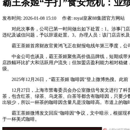
霸王茶姬“手打”食安危机：业
发布时间: 2026-01-08 15:10 作者: royal皇家88集团官方网站
对此次事务，公司已第一时间做出如下处置：1。涉事门店：
违纪及诚信问题，予以辞退处置。3。办理人员：该门店店长
霸王茶姬首席财政官黄鸿飞正在财报电线年第三季度，公司国内
中金公司也谈及，霸王茶姬聚焦高价值品牌线，短期或带来
店跌幅环比扩大和活跃用户流失；但加盟店盈利能力相对稳健
级。
2025年12月26日，“霸王茶姬 咖啡因”登上微博热搜。
12月27日，上海市禁毒委员会办公室微信号发文进行了科
茶，包含红茶、绿茶、乌龙茶、白茶等都含有咖啡因，只要少数
出较少，所以一杯茶的咖啡因含量凡是没咖啡高。市道上的咖
霸王茶姬微博发文回应“咖啡因”争议，文中暗示，根据现有的
于一杯美式咖啡。