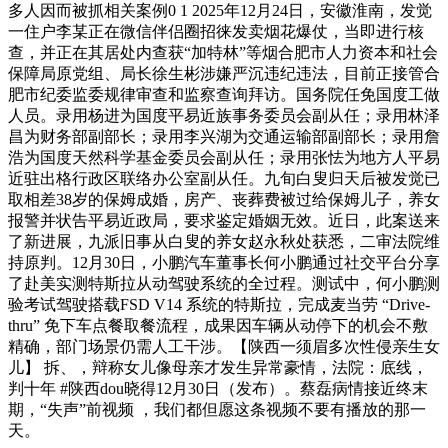
多人因而被抓相关案例0 1 2025年12月24日，安徽淮南，发觉
一住户李某正在微信伴侣圈招徕发卖烟花爆仗，当即进行核
查，并正在其居处内查获“加特林”等烟合肥市人力资本和社会
保障局原党组、局长徐生彬涉嫌严沉违纪违法，目前正接管合
肥市纪委监委规律审查和监察查询拜访。国务院任免国度工做
人员。录用杨进为国度平易近族事务委员会副从任；录用林泽
昌为财务部副部长；录用李兴湖为交通运输部副部长；录用詹
浩为国度天然科学基金委员会副从任；录用张怯为地方人平易
近驻出格行政区联络办公室副从任。九旬白叟归天后被发觉已
取相差38岁的保姆成婚，房产、丧葬费被过给保姆儿子，养女
报警并状告平易近政局，要求鉴定婚姻无效。近日，此案送来
了新进展，九派旧事从白叟的养女赵永秋处获悉，二审法院维
持原判。12月30日，小鹏汽车董事长何小鹏通过社交平台分享
了赴美实测特斯拉从动驾驶系统的全过程。测试中，何小鹏测
验考试驾驶搭载FSD V14 系统的特斯拉，完成麦当劳 “Drive-
thru” 免下车点餐取餐流程，成果因车辆从动停下的机会不敷
精确，部门场景仍需人工干涉。【陕西一须眉多次性侵亲生女
儿】 拆、，辩称女儿像母亲才发生异常豪情，法院：底线，
判十年 #陕西dou晓得12月30日（发布）。蔡磊病情接近终末
期，“失声”前视频 ，我们都但愿这条视频不要有播放的那一
天。