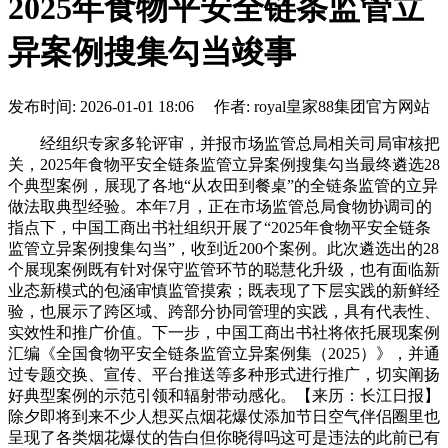
2025年食物平安全链条监管立
异案例搜集勾当竣事
发布时间: 2026-01-01 18:06 作者: royal皇家88集团官方网站
经组织专家多轮评审，并报市场监管总局相关司局审核把
关，2025年食物平安全链条监管立异案例搜集勾当最终遴选28
个典型案例，展现了各地“从农田到餐桌”的全链条监管的立异
做法取典型经验。本年7月，正在市场监管总局食物协调司的
指点下，中国工商出书社组织开展了“2025年食物平安全链条
监管立异案例搜集勾当”，收到近200个案例。此次遴选出的28
个展现案例既有针对保守监管环节的聪慧化升级，也有面临新
业态新模式的包涵审慎监管摸索；既表现了下层实践的新鲜经
验，也展示了跨区域、跨部分协同管理的实践，具有代表性、
实效性和推广价值。下一步，中国工商出书社将依托展现案例
汇编《全国食物平安全链条监管立异案例集（2025）》，并通
过专题交换、宣传、平台推送等多种形式进行推广，切实阐扬
好典型案例的示范引领和辐射带动感化。【来历：长江日报】
除夕即将到来不少人想买点烟花爆仗添加节日空气伴侣圈里也
呈现了各类烟花爆仗的告白但你晓得吗这可是违法的此前已有