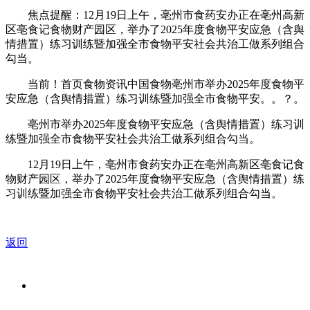
焦点提醒：12月19日上午，亳州市食药安办正在亳州高新
区亳食记食物财产园区，举办了2025年度食物平安应急（含舆
情措置）练习训练暨加强全市食物平安社会共治工做系列组合
勾当。
当前！首页食物资讯中国食物亳州市举办2025年度食物平
安应急（含舆情措置）练习训练暨加强全市食物平安。。？。
亳州市举办2025年度食物平安应急（含舆情措置）练习训
练暨加强全市食物平安社会共治工做系列组合勾当。
12月19日上午，亳州市食药安办正在亳州高新区亳食记食
物财产园区，举办了2025年度食物平安应急（含舆情措置）练
习训练暨加强全市食物平安社会共治工做系列组合勾当。
返回
关于我们