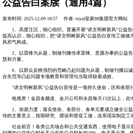
公益告白案牍（通用4篇）
发布时间: 2025-12-09 18:57 作者: royal皇家88集团官方网站
1、高度注沉，细心组织。普遍开展“讲文明树新风”公益告
提高认识，细心组织，把“讲文明树新风”公益告白宣传工做
风邪气构成。
2、以雷锋为从题，制做刊播传承雷锋、意愿办事的公益告白
慧和力量。
6、以群众反映强烈的范畴凸起问题为从题，制做刊播以诚信
合失范等凸起问题专项教育和管理勾当取得较着成效。
“讲文明树新风”公益告白宣传是一项持久使命，区和各部分
电视类！金昌各频道、金川公司和永昌每天15次以上，此中
2、加鼎力度，落实使命。各部分、各单元要成立健全公益告
传的主要意义，按期研究、摆设和督促工做，连系现实制定工做
社会前言！各类公共场合和公共交通东西，使用电子显示屏
刊播的公益告白时长不少于告白总时长的20%，电子显示屏、