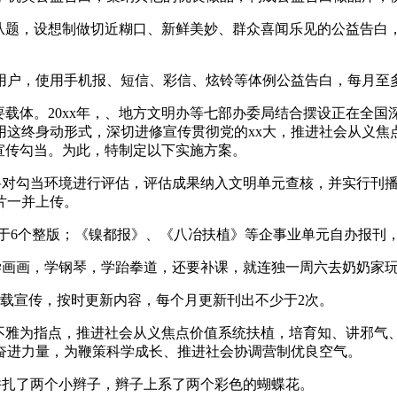
题，设想制做切近糊口、新鲜美妙、群众喜闻乐见的公益告白
，使用手机报、短信、彩信、炫铃等体例公益告白，每月至多5
体。20xx年，、地方文明办等七部办委局结合摆设正在全国深
使用这终身动形式，深切进修宣传贯彻党的xx大，推进社会从义
宣传勾当。为此，特制定以下实施方案。
办将对勾当环境进行评估，评估成果纳入文明单元查核，并实行刊
片一并上传。
于6个整版；《镍都报》、《八冶扶植》等企事业单元自办报刊
画画，学钢琴，学跆拳道，还要补课，就连独一周六去奶奶家玩
载宣传，按时更新内容，每个月更新刊出不少于2次。
不雅为指点，推进社会从义焦点价值系统扶植，培育知、讲邪气、
奋进力量，为鞭策科学成长、推进社会协调营制优良空气。
扎了两个小辫子，辫子上系了两个彩色的蝴蝶花。