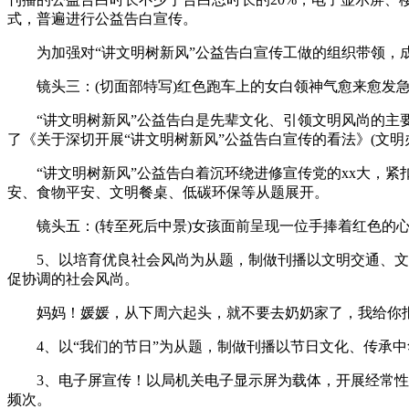
式，普遍进行公益告白宣传。
为加强对“讲文明树新风”公益告白宣传工做的组织带领，成
镜头三：(切面部特写)红色跑车上的女白领神气愈来愈发急
“讲文明树新风”公益告白是先辈文化、引领文明风尚的主要
了《关于深切开展“讲文明树新风”公益告白宣传的看法》(文明办
“讲文明树新风”公益告白着沉环绕进修宣传党的xx大，紧
安、食物平安、文明餐桌、低碳环保等从题展开。
镜头五：(转至死后中景)女孩面前呈现一位手捧着红色的心
5、以培育优良社会风尚为从题，制做刊播以文明交通、文明
促协调的社会风尚。
妈妈！媛媛，从下周六起头，就不要去奶奶家了，我给你报
4、以“我们的节日”为从题，制做刊播以节日文化、传承中
3、电子屏宣传！以局机关电子显示屏为载体，开展经常性的
频次。