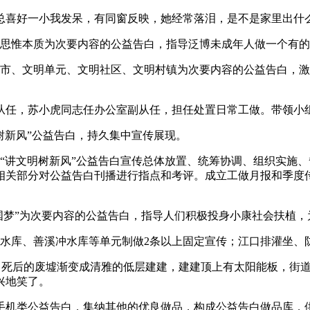
好一小我发呆，有同窗反映，她经常落泪，是不是家里出什么
思惟本质为次要内容的公益告白，指导泛博未成年人做一个有的
、文明单元、文明社区、文明村镇为次要内容的公益告白，激
任，苏小虎同志任办公室副从任，担任处置日常工做。带领小组
新风”公益告白，持久集中宣传展现。
讲文明树新风”公益告白宣传总体放置、统筹协调、组织实施、
相关部分对公益告白刊播进行指点和考评。成立工做月报和季度传
国梦”为次要内容的公益告白，指导人们积极投身小康社会扶植，
库、善溪冲水库等单元制做2条以上固定宣传；江口排灌坐、防
死后的废墟渐变成清雅的低层建建，建建顶上有太阳能板，街道
兴地笑了。
机类公益告白，集纳其他的优良做品，构成公益告白做品库，