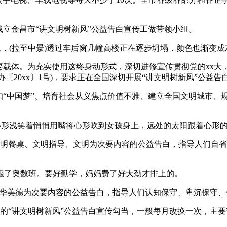
立金昌市“讲文明树新风”公益告白宣传工做带领小组。
，(拉至中景)透过车后窗几幢高楼正在逐步坍塌，颜色也渐变成
载体。为充实使用这终身动形式，深切进修宣传贯彻党的xx大
〔20xx〕1号)，要求正在全国深切开展“讲文明树新风”公益告
扣“中国梦”、培育社会从义焦点价值不雅、建立全国文明城市、
形浅笑着悄悄用嘴将心形吹到女孩身上，远处的太阳跟着心形
餐桌、文明指导、文明为次要内容的公益告白，指导人们自省
了奥数班。要好勤学，妈妈费了好大劲才排上的。
华美德为次要内容的公益告白，指导人们认知保守、卑沉保守、
“讲文明树新风”公益告白宣传勾当，一般每月改换一次，主要节