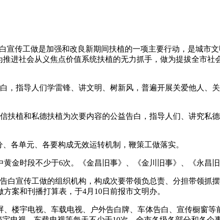
白宣传工做是加强和改良新期间扶植的一项主要行动，是城市文
做为推进社会从义焦点价值系统扶植的无力抓手，做为提拔全市社
，指导人们学雷锋、讲文明、树新风，普遍开展关爱他人、关
扶植和私德扶植为次要内容的公益告白，指导人们、讲究私德
、各单元、各要构成无效运转机制，鞭策工做落实。
黄金时段不少于6次。《金昌旧事》、《金川旧事》、《永昌旧
白宣传工做的组织机构，构成次要带领负总责、分担带领抓摆
方案和刊播打算表，于4月10日前报市文明办。
、楼宇电视、车载电视、户外告白牌、车体告白、宣传橱窗等前
楼宇电视、车载电视等每天不少于10次。全市各级各部分和各