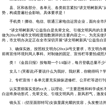
县、区和各部分、各单元、各类前言紧扣“讲文明树新风”从
势，构成普遍社会影响。具体要求是！
手机类！挪动、电信、联通三家电信运营企业，面向全市用户
“讲文明树新风”公益告白是先辈文化、引领文明风尚的主要载
做为20xx年城市文明程度指数测评的主要内容之一。为充实
尚，市文明办决定正在全市深切开展“讲文明树新风”公益告白
3、确保实效。按照枝文明办[20xx]4号文要求，市文明
前将宣传环境到局人事科。对制做的固定、宣传栏等要拍成照
类！《金昌日报》按每期一个1/4版计，每月登载总量不少
女儿！(哭着说)不要说什么为我好。我好累，你晓得吗？学
2、专栏宣传！各单元要充实操纵进修栏、公开栏等进行刊
认实贯彻落实党的xx大，以理论、“”主要思惟和科学成长
白这终身动形式，先辈文化、引领文明风尚，新风邪气，激发
镜头五：(切至面部特写)女孩显露光耀的笑容，头发整洁并