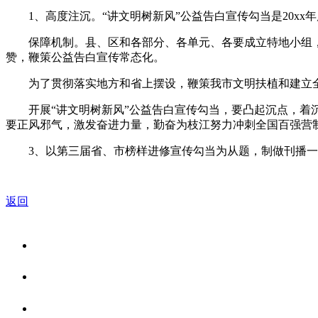
1、高度注沉。“讲文明树新风”公益告白宣传勾当是20xx
保障机制。县、区和各部分、各单元、各要成立特地小组，
赞，鞭策公益告白宣传常态化。
为了贯彻落实地方和省上摆设，鞭策我市文明扶植和建立全
开展“讲文明树新风”公益告白宣传勾当，要凸起沉点，着沉
要正风邪气，激发奋进力量，勤奋为枝江努力冲刺全国百强营
3、以第三届省、市榜样进修宣传勾当为从题，制做刊播一
返回
关于我们
食品安全资讯
食品安全知识