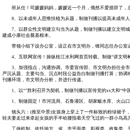
班从任！司媛媛妈妈，媛媛近一个月，俄然不爱措辞了，总喜
8、以未成年人思惟扶植为从题，制做刊播以提高未成年人
7、以群众性文明建立勾当为从题，制做刊播以建立文明城市
建成小康社会奠基根本。
带领小组下设办公室，设正在市文明办，锋同志任办公室从
4、互联网宣传！操纵枝江水利网首页转载、制做“讲文明树
3、加强指点，沟通协调。市委宣传部、市文明办担任全市“
严沉从题、主要勾当、沉点时段公益告白制做刊播打算；协调
刊播环境，市文明办分析，并进行传递。
1、以“”胜利召开为契机，制做刊播以宣传党的xx大和“中
1、制做固定！市河流局、石鲁灌区、胡家畈水库、火山口水
镜头六：(推至中景)女孩身上穿上了一件标致的粉绿裙子，
轻夫妻走过来牵起女孩的手半哈腰指着天空飞过的一群小鸟高
工做机制。依托地方、省、市平面类、影视类、收集类、手