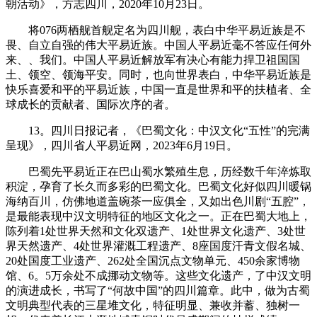
朝活动》，方志四川，2020年10月23日。
将076两栖舰‌首舰定名为四川舰，表白中华平易近族是不
畏、自立自强的伟大平易近族。中国人平易近毫不答应任何外
来、、我们。中国人平易近解放军有决心有能力捍卫祖国国
土、领空、领海平安。同时，也向世界表白，中华平易近族是
快乐喜爱和平的平易近族，中国一直是世界和平的扶植者、全
球成长的贡献者、国际次序的者。
13。四川日报记者，《巴蜀文化：中汉文化“五性”的完满
呈现》，四川省人平易近网，2023年6月19日。
巴蜀先平易近正在巴山蜀水繁殖生息，历经数千年淬炼取
积淀，孕育了长久而多彩的巴蜀文化。巴蜀文化好似四川暖锅
海纳百川，仿佛地道盖碗茶一应俱全，又如出色川剧“五腔”，
是最能表现中汉文明特征的地区文化之一。正在巴蜀大地上，
陈列着1处世界天然和文化双遗产、1处世界文化遗产、3处世
界天然遗产、4处世界灌溉工程遗产、8座国度汗青文假名城、
20处国度工业遗产、262处全国沉点文物单元、450余家博物
馆、6。5万余处不成挪动文物等。这些文化遗产，了中汉文明
的演进成长，书写了“何故中国”的四川篇章。此中，做为古蜀
文明典型代表的三星堆文化，特征明显、兼收并蓄、独树一