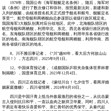
1978年，我国公布《海军舰艇定名条例》。随后，海军对
该《条例》进行了数次修订和弥补。按照最新法则，新建和新
入列的舰艇，由核准授名机关正式授予舰名和舷号。舰艇定名
享受“”。航空母舰和两栖舰‌由总参谋部以省级行政区规定名。
我国海军3大舰队别离对应分歧地区。此中，北海舰队辖区的
航空母舰和两栖舰‌，利用华北、东北、西北各省级行政区的地
名。东海舰队辖区的航空母舰和两栖舰‌，利用华东各省级行政
区的地名。南海舰队辖区的航空母舰和两栖舰‌，利用华南、西
南各省级行政区的地名。
8。川不雅旧事记者，《“川”越80年，看大后方何故山山
而川！》，方志四川，2025年9月1日。
12。中国体育报记者，《成都国际乒联夹杂集体世界杯赛
制揭晓》，国度体育总局，2023年12月4日。
10。四川正在线记者，《缘结川台！七夕佳节，看两岸婚
姻家庭撒糖》，四川省情网，2024年8月10日。
四川是中国汗青上抵当外敌最激烈的省份之一，从抗击蒙
古入侵到抗日和平，一直以血肉之躯捍卫华夏。同时，四川人
平易近有着快乐喜爱和平、亲仁善邻的优秀保守。从秦代起