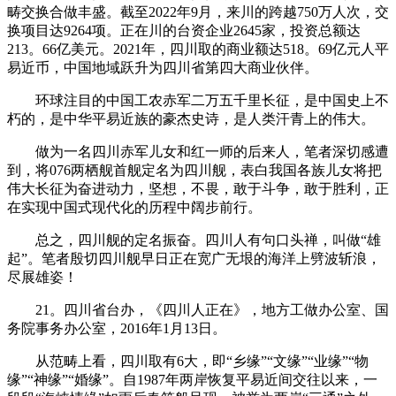
畴交换合做丰盛。截至2022年9月，来川的跨越750万人次，交
换项目达9264项。正在川的台资企业2645家，投资总额达
213。66亿美元。2021年，四川取的商业额达518。69亿元人平
易近币，中国地域跃升为四川省第四大商业伙伴。
环球注目的中国工农赤军二万五千里长征，是中国史上不
朽的，是中华平易近族的豪杰史诗，是人类汗青上的伟大。
做为一名四川赤军儿女和红一师的后来人，笔者深切感遭
到，将076两栖舰‌首舰定名为四川舰，表白我国各族儿女将把
伟大长征为奋进动力，坚想，不畏，敢于斗争，敢于胜利，正
在实现中国式现代化的历程中阔步前行。
总之，四川舰的定名振奋。四川人有句口头禅，叫做“雄
起”。笔者殷切四川舰早日正在宽广无垠的海洋上劈波斩浪，
尽展雄姿！
21。四川省台办，《四川人正在》，地方工做办公室、国
务院事务办公室，2016年1月13日。
从范畴上看，四川取有6大，即“乡缘”“文缘”“业缘”“物
缘”“神缘”“婚缘”。自1987年两岸恢复平易近间交往以来，一