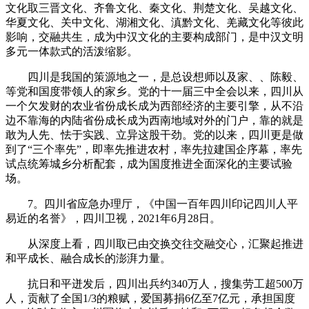
文化取三晋文化、齐鲁文化、秦文化、荆楚文化、吴越文化、
华夏文化、关中文化、湖湘文化、滇黔文化、羌藏文化等彼此
影响，交融共生，成为中汉文化的主要构成部门，是中汉文明
多元一体款式的活泼缩影。
四川是我国的策源地之一，是总设想师以及家、、陈毅、
等党和国度带领人的家乡。党的十一届三中全会以来，四川从
一个欠发财的农业省份成长成为西部经济的主要引擎，从不沿
边不靠海的内陆省份成长成为西南地域对外的门户，靠的就是
敢为人先、怯于实践、立异这股干劲。党的以来，四川更是做
到了“三个率先”，即率先推进农村，率先拉建国企序幕，率先
试点统筹城乡分析配套，成为国度推进全面深化的主要试验
场。
7。四川省应急办理厅，《中国一百年四川印记四川人平
易近的名誉》，四川卫视，2021年6月28日。
从深度上看，四川取已由交换交往交融交心，汇聚起推进
和平成长、融合成长的澎湃力量。
抗日和平迸发后，四川出兵约340万人，搜集劳工超500万
人，贡献了全国1/3的粮赋，爱国募捐6亿至7亿元，承担国度