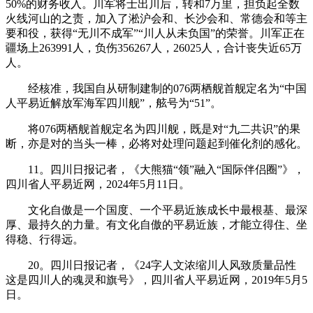
50%的财务收入。川军将士出川后，转和7万里，担负起全数
火线河山的之责，加入了淞沪会和、长沙会和、常德会和等主
要和役，获得“无川不成军”“川人从未负国”的荣誉。川军正在
疆场上263991人，负伤356267人，26025人，合计丧失近65万
人。
经核准，我国自从研制建制的076两栖舰首舰定名为“中国
人平易近解放军海军四川舰”，舷号为“51”。
将076两栖舰‌首舰定名为四川舰，既是对“九二共识”的果
断，亦是对的当头一棒，必将对处理问题起到催化剂的感化。
11。四川日报记者，《大熊猫“领”融入“国际伴侣圈”》，
四川省人平易近网，2024年5月11日。
文化自傲是一个国度、一个平易近族成长中最根基、最深
厚、最持久的力量。有文化自傲的平易近族，才能立得住、坐
得稳、行得远。
20。四川日报记者，《24字人文浓缩川人风致质量品性
这是四川人的魂灵和旗号》，四川省人平易近网，2019年5月5
日。