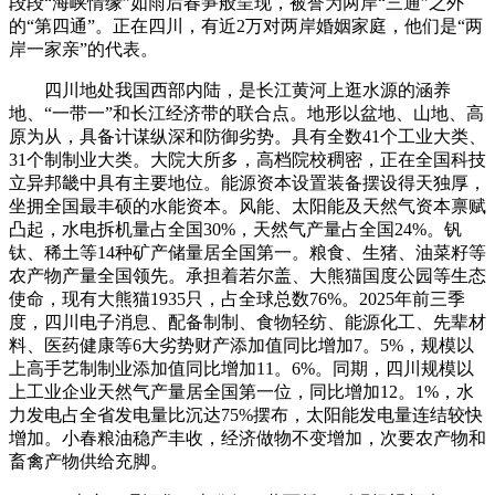
段段“海峡情缘”如雨后春笋般呈现，被誉为两岸“三通”之外
的“第四通”。正在四川，有近2万对两岸婚姻家庭，他们是“两
岸一家亲”的代表。
四川地处我国西部内陆，是长江黄河上逛水源的涵养
地、“‌一带一”和长江经济带的联合点。地形以盆地、山地、高
原为从，具备计谋纵深和防御劣势。具有全数41个工业大类、
31个制制业大类。大院大所多，高档院校稠密，正在全国科技
立异邦畿中具有主要地位。能源资本设置装备摆设得天独厚，
坐拥全国最丰硕的水能资本。风能、太阳能及天然气资本禀赋
凸起，水电拆机量占全国30%，天然气产量占全国24%。钒
钛、‌稀土等14种矿产储量居全国第一。‌‌粮食、生猪、油菜籽等
农产物产量全国领先。承担‌着若尔盖、‌大熊猫国度公园等生态
使命，现有大熊猫1935只，占全球总数76%。2025年前三季
度，四川电子消息、配备制制、食物轻纺、能源化工、先辈材
料、医药健康等6大劣势财产添加值同比增加7。5%，规模以
上高手艺制制业添加值同比增加11。6%。同期，四川规模以
上工业企业天然气产量居全国第一位，同比增加12。1%，水
力发电占全省发电量比沉达75%摆布，太阳能发电量连结较快
增加。小春粮油稳产丰收，经济做物不变增加，次要农产物和
畜禽产物供给充脚。