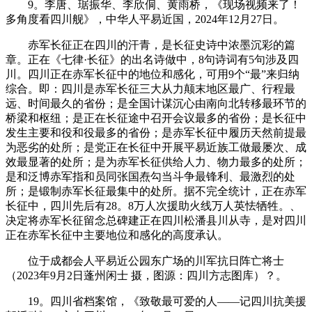
9。李唐、琚振华、李欣侗、黄雨桥，《现场视频来了！
多角度看四川舰》，中华人平易近国，2024年12月27日。
赤军长征正在四川的汗青，是长征史诗中浓墨沉彩的篇
章。正在《七律·长征》的出名诗做中，8句诗词有5句涉及四
川。四川正在赤军长征中的地位和感化，可用9个“最”来归纳
综合。即：四川是赤军长征三大从力颠末地区最广、行程最
远、时间最久的省份；是全国计谋沉心由南向北转移最环节的
桥梁和枢纽；是正在长征途中召开会议最多的省份；是长征中
发生主要和役和役最多的省份；是赤军长征中履历天然前提最
为恶劣的处所；是党正在长征中开展平易近族工做最屡次、成
效最显著的处所；是为赤军长征供给人力、物力最多的处所；
是和泛博赤军指和员同张国焘勾当斗争最锋利、最激烈的处
所；是锻制赤军长征最集中的处所。据不完全统计，正在赤军
长征中，四川先后有28。8万人次援助火线万人英怯牺牲。、
决定将赤军长征留念总碑建正在四川松潘县川从寺，是对四川
正在赤军长征中主要地位和感化的高度承认。
位于成都会人平易近公园东广场的川军抗日阵亡将士
（2023年9月2日蓬州闲士 摄，图源：四川方志图库）？。
19。四川省档案馆，《致敬最可爱的人——记四川抗美援