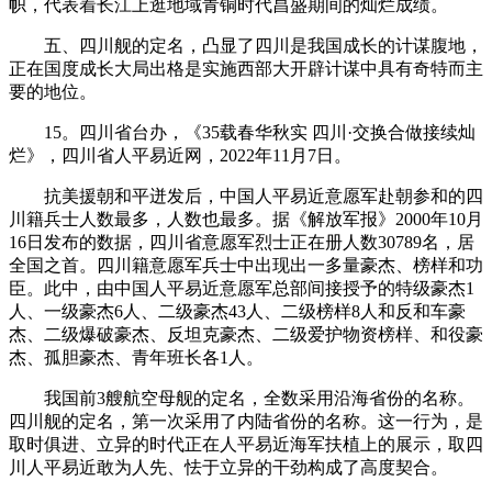
帜，代表着长江上逛地域青铜时代昌盛期间的灿烂成绩。
五、四川舰的定名，凸显了四川是我国成长的计谋腹地，
正在国度成长大局出格是实施西部大开辟计谋中具有奇特而主
要的地位。
15。四川省台办，《35载春华秋实 四川·交换合做接续灿
烂》，四川省人平易近网，2022年11月7日。
抗美援朝和平迸发后，中国人平易近意愿军赴朝参和的四
川籍兵士人数最多，人数也最多。据《解放军报》2000年10月
16日发布的数据，四川省意愿军烈士正在册人数30789名，居
全国之首。四川籍意愿军兵士中出现出一多量豪杰、榜样和功
臣。此中，由中国人平易近意愿军总部间接授予的特级豪杰1
人、一级豪杰6人、二级豪杰43人、二级榜样8人和反和车豪
杰、二级爆破豪杰、反坦克豪杰、二级爱护物资榜样、和役豪
杰、孤胆豪杰、青年班长各1人。
我国前3艘航空母舰的定名，全数采用沿海省份的名称。
四川舰的定名，第一次采用了内陆省份的名称。这一行为，是
取时俱进、立异的时代正在人平易近海军扶植上的展示，取四
川人平易近敢为人先、怯于立异的干劲构成了高度契合。