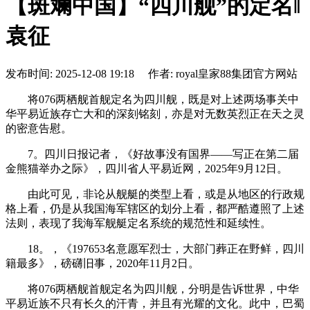
【斑斓中国】“四川舰”的定名‖
袁征
发布时间: 2025-12-08 19:18 作者: royal皇家88集团官方网站
将076两栖舰‌首舰定名为四川舰，既是对上述两场事关中
华平易近族存亡大和的深刻铭刻，亦是对无数英烈正在天之灵
的密意告慰。
7。四川日报记者，《好故事没有国界——写正在第二届
金熊猫举办之际》，四川省人平易近网，2025年9月12日。
由此可见，非论从舰艇的类型上看，或是从地区的行政规
格上看，仍是从我国海军辖区的划分上看，都严酷遵照了上述
法则，表现了我海军舰艇定名系统的规范性和延续性。
18。，《197653名意愿军烈士，大部门葬正在野鲜，四川
籍最多》，磅礴旧事，2020年11月2日。
将076两栖舰‌首舰定名为四川舰，分明是告诉世界，中华
平易近族不只有长久的汗青，并且有光耀的文化。此中，巴蜀