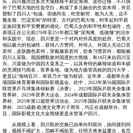
头，四川履历过多次大规模移平易近海潮。这些迁移，不只填
补了巴蜀大地的生齿空白，构成了多元融合的生齿布局，并且
塑制了四川人“包涵、崇德尚实，吃苦耐劳、敢为人先，达不
雅友善、巴适安闲”的特质。古代的巴蜀大地，时常起到平易
近族回复和平安樊篱的感化。巴蜀儿女的和平性和包涵性，也
表现正在公元前276年至251年都江堰“深淘滩、低做堰”的治水
和实践中。‌现在，四川更是一个对内对外高度的处所。巴蜀大
地以极大的包涵性，获得八方赞同。外埠人、外国人无论口音
若何，皮肤颜色若何，穿戴服装若何，饮食习惯若何，都能被
四川人采取。我国赠取敌对国度的大熊猫，有18只来自四川宝
兴。川菜做为中国四大菜系之一，以其奇特的麻辣味道和丰硕
的烹调技巧闻名，世界各地。做为地方曲管高校的四川大学，
更是以“海纳百川，有容乃大”做为校训。近年来，成都举办多
项国际体育赛事和国际影视嘉会。此中，2022年第56届国际乒
联世界乒乓球集体锦标赛（决赛）、2023年国际乒联夹杂集体
世界杯、2023年世界大运会、2024年成都国际乒联夹杂集体世
界杯、2025年第12届世界活动会、2025年国际乒联夹杂集体世
界杯、2025成都·欧洲文化季片子周等，均正在成都举办。而
且，国际影视文化大金熊猫更是永世落户四川。
从规模上看，四川取的交换已由单向到双向，由间接到间
接，规模不竭扩大，范畴不竭拓宽，往明天将来益屡次，各范