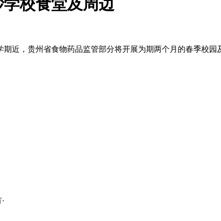
抄学校食堂及周边
开学期近，贵州省食物药品监管部分将开展为期两个月的春季校园
有
·