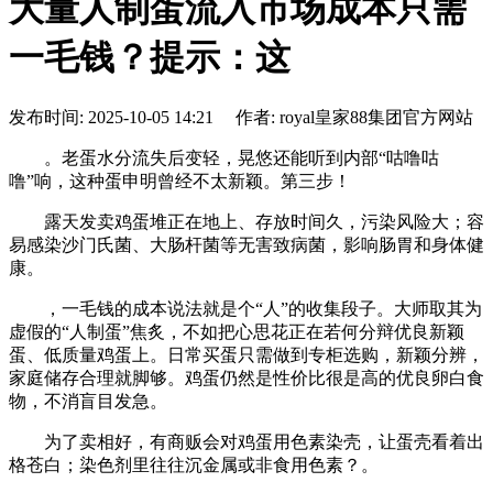
大量人制蛋流入市场成本只需
一毛钱？提示：这
发布时间: 2025-10-05 14:21 作者: royal皇家88集团官方网站
。老蛋水分流失后变轻，晃悠还能听到内部“咕噜咕
噜”响，这种蛋申明曾经不太新颖。第三步！
露天发卖鸡蛋堆正在地上、存放时间久，污染风险大；容
易感染沙门氏菌、大肠杆菌等无害致病菌，影响肠胃和身体健
康。
，一毛钱的成本说法就是个“人”的收集段子。大师取其为
虚假的“人制蛋”焦炙，不如把心思花正在若何分辩优良新颖
蛋、低质量鸡蛋上。日常买蛋只需做到专柜选购，新颖分辨，
家庭储存合理就脚够。鸡蛋仍然是性价比很是高的优良卵白食
物，不消盲目发急。
为了卖相好，有商贩会对鸡蛋用色素染壳，让蛋壳看着出
格苍白；染色剂里往往沉金属或非食用色素？。