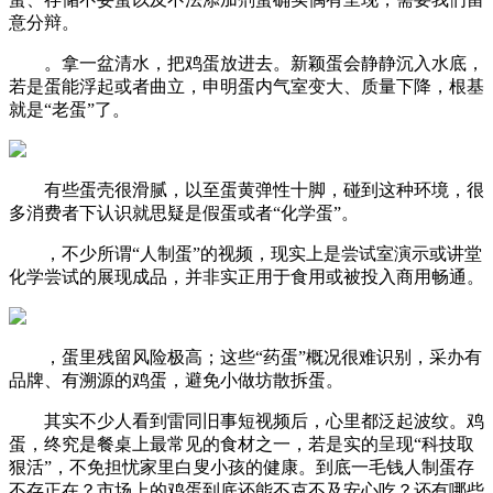
意分辩。
。拿一盆清水，把鸡蛋放进去。新颖蛋会静静沉入水底，
若是蛋能浮起或者曲立，申明蛋内气室变大、质量下降，根基
就是“老蛋”了。
有些蛋壳很滑腻，以至蛋黄弹性十脚，碰到这种环境，很
多消费者下认识就思疑是假蛋或者“化学蛋”。
，不少所谓“人制蛋”的视频，现实上是尝试室演示或讲堂
化学尝试的展现成品，并非实正用于食用或被投入商用畅通。
，蛋里残留风险极高；这些“药蛋”概况很难识别，采办有
品牌、有溯源的鸡蛋，避免小做坊散拆蛋。
其实不少人看到雷同旧事短视频后，心里都泛起波纹。鸡
蛋，终究是餐桌上最常见的食材之一，若是实的呈现“科技取
狠活”，不免担忧家里白叟小孩的健康。到底一毛钱人制蛋存
不存正在？市场上的鸡蛋到底还能不克不及安心吃？还有哪些