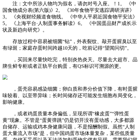
注：文中所涉人物均为假名，请勿对号入座。！1。 《中
国食物成分表(第六版)》2。 《30年食物平安逃踪调研演讲》
3。 《央视财经频道食物线。 《中华人平易近国食物平安法》
5。 《上海平台·人制蛋事务解读》6。 《中国蛋品财产成长示
状及新趋向研究》。
存放过程中容易被细菌“钻”，外表裂纹、敲开蛋腥臭以至
有绿斑；家庭存蛋时间跨越10天的，吃前记得“望闻问切”。
，买回来尽量快吃完，特别炎热炎天。尽量去大超市、品
牌生鲜专柜或者正轨平台购蛋，有QS标识可溯源的更。
，蛋壳容易感染细菌；卵白质和养分价值下降，有时蛋腥
味较着、以至带异味；长时间储存还可能发生细胞布局变化，
影响健康。
，或者鸡蛋质量本身偏低，呈现所谓“橡皮蛋”“弹性蛋
黄”现象。不管是“蛋黄弹跳”仍是切开没有蛋动感，大多都源
自储存、运输或鸡本身健康问题，不是报酬制假。虽然“人制
蛋大量流入市场”是，但中国鸡蛋市场体量复杂，某些低质量
蛋、存储不妥蛋以及不法添加剂蛋确实偶有呈现，需要我们留