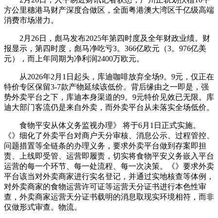
方公里穗港马财产深度合做区，全面粤港澳大湾区千亿级高端
消费市场潜力。
2月26日，彪马发布2025年第四时度及全年财政业绩。财
报显示，第四时度，彪马净吃亏3。366亿欧元（3。976亿美
元），而上年同期为净利润2400万欧元。
从2026年2月1日起头，库迪咖啡放弃全场9。9元，仅正在
特价专区保留3-7款产物延续该低价。背后缘由之一即是，强
势外卖平台之下，库迪本身渠道的9。9元特价见效已无限。库
迪大部门客流仍是来自外卖，而外卖平台从未落实全场低价。
食物平安从体义务监视办理》 将于6月1日正式实施。
《》细化了外卖平台对商户天分审核、消息公示、过程管控、
问题措置等全链条的办理义务，要求外卖平台做到存案即担
责、上线即受管、运营即履责，切实将食物平安义务嵌入平台
运营的每一个环节、每一处流程、每一次决策。《》要求外卖
平台该当对外卖商家进行实名登记，并通过实地核查等体例，
对外卖商家的食物运营许可证等运营天分证书进行本色性审
查，外卖商家运营天分证书载明的消息取现实环境相符，而非
仅做形式审查。物流。