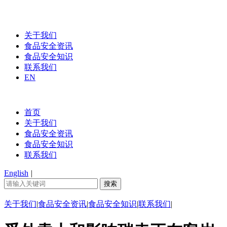
关于我们
食品安全资讯
食品安全知识
联系我们
EN
首页
关于我们
食品安全资讯
食品安全知识
联系我们
English
|
关于我们
|
食品安全资讯
|
食品安全知识
|
联系我们
|