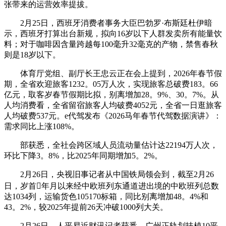
张带来的运营效率提拔。
2月25日，西班牙消费者事务大臣巴勃罗·布斯廷杜伊暗
示，西班牙打算出台新规，拟向16岁以下人群发卖所有能量饮
料；对于咖啡因含量跨越每100毫升32毫克的产物，禁售春秋
则是18岁以下。
体育厅党组、副厅长王忠云正在会上提到，2026年春节假
期，全省欢迎旅客1232。05万人次，实现旅客总破费183。66
亿元，取客岁春节假期比拟，别离增加28。9%、30。7%。从
人均消费看，全省留宿旅客人均破费4052元，全省一日逛旅客
人均破费537元。e代驾发布《2026马年春节代驾数据演讲》：
需求同比上涨108%。
部获悉，全社会跨区域人员流动量估计达22194万人次，
环比下降3。8%，比2025年同期增加5。2%。
2月26日，央视旧事记者从中国铁局领会到，截至2月26
日，岁首年月以来经中欧班列东通道进出境的中欧班列总数
达1034列，运输货色105170标箱，同比别离增加48。4%和
43。2%，较2025年提前26天冲破1000列大关。
2月26日，人平易近财讯记者获悉，广州正轨划扶植10平