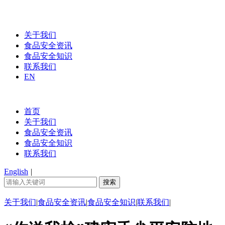
关于我们
食品安全资讯
食品安全知识
联系我们
EN
首页
关于我们
食品安全资讯
食品安全知识
联系我们
English
|
关于我们
|
食品安全资讯
|
食品安全知识
|
联系我们
|