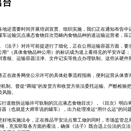
出台
还需要时间开展培训宣贯、组织实施，我们正在通知布告中还明白
罐车运输沉点液态食物目次范畴内食物品种的道运输运营者，应正
《法子》对许可前提进行了细化，正在公用运输容器方面，要求
××公用”（具体食物品种公用）的标识成为道上看得见的平安许
训查核、运输容器洁净、文件记实等焦点办理轨制。这些从硬件
正在政务网坐公示许可的具体处事流程指南，便利运营从体查
机制。督促“两端”的发货方和收货方依法委托运输、严酷检验把
染风险。
行道散拆运输许可轨制的沉点液态食物目次》，《目次》明白将
容器（也就是大师常说的罐车），出力处理准运“用什么运”的问
好地实施法令，正在推品平安法点窜工做的同时，市场监管总局
准绳，充实听取各方面的看法，确保《法子》既合适上位法的立