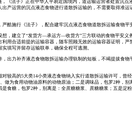
，《法子》正在中华人平易近国境内，道运输运营者处置沉点
人出产运营的沉点液态食物进行道散拆运输的，不需要取得准运
严酷施行《法子》，配合建牢沉点液态食物道散拆运输食物平
，建立了“发货方—承运方—收货方”三方联动的食物平安义
方利用合适前提的运输容器，随车照顾无效的运输容器证明，严
据实填写并留存运输联单，确保全程可逃溯。
，出力补齐液态食物散拆运输办理轨制的短板，不竭提拔食物平
较高的5大类14小类液态食物纳入实行道散拆运输许可，曾经
、做为食用动物油原料的动物原油；二是调味品，包罗2种，别
四是食糖，包罗2种，别离是：全蔗糖糖浆、蔗糖糖浆；五是淀粉