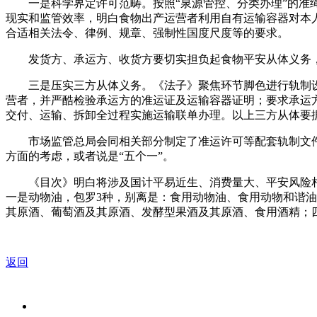
一是科学界定许可范畴。按照“泉源管控、分类办理”的准绳
现实和监管效率，明白食物出产运营者利用自有运输容器对本
合适相关法令、律例、规章、强制性国度尺度等的要求。
发货方、承运方、收货方要切实担负起食物平安从体义务，
三是压实三方从体义务。《法子》聚焦环节脚色进行轨制设想
营者，并严酷检验承运方的准运证及运输容器证明；要求承运
交付、运输、拆卸全过程实施运输联单办理。以上三方从体要
市场监管总局会同相关部分制定了准运许可等配套轨制文件
方面的考虑，或者说是“五个一”。
《目次》明白将涉及国计平易近生、消费量大、平安风险相对
一是动物油，包罗3种，别离是：食用动物油、食用动物和谐油
其原酒、葡萄酒及其原酒、发酵型果酒及其原酒、食用酒精；
返回
关于我们