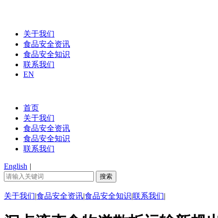
关于我们
食品安全资讯
食品安全知识
联系我们
EN
首页
关于我们
食品安全资讯
食品安全知识
联系我们
English
|
关于我们
|
食品安全资讯
|
食品安全知识
|
联系我们
|