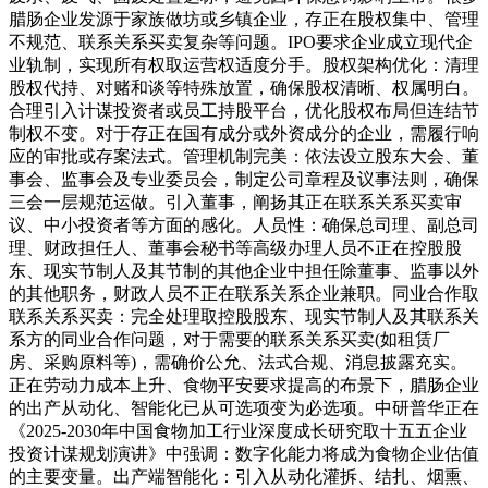
腊肠企业发源于家族做坊或乡镇企业，存正在股权集中、管理
不规范、联系关系买卖复杂等问题。IPO要求企业成立现代企
业轨制，实现所有权取运营权适度分手。股权架构优化：清理
股权代持、对赌和谈等特殊放置，确保股权清晰、权属明白。
合理引入计谋投资者或员工持股平台，优化股权布局但连结节
制权不变。对于存正在国有成分或外资成分的企业，需履行响
应的审批或存案法式。管理机制完美：依法设立股东大会、董
事会、监事会及专业委员会，制定公司章程及议事法则，确保
三会一层规范运做。引入董事，阐扬其正在联系关系买卖审
议、中小投资者等方面的感化。人员性：确保总司理、副总司
理、财政担任人、董事会秘书等高级办理人员不正在控股股
东、现实节制人及其节制的其他企业中担任除董事、监事以外
的其他职务，财政人员不正在联系关系企业兼职。同业合作取
联系关系买卖：完全处理取控股股东、现实节制人及其联系关
系方的同业合作问题，对于需要的联系关系买卖(如租赁厂
房、采购原料等)，需确价公允、法式合规、消息披露充实。
正在劳动力成本上升、食物平安要求提高的布景下，腊肠企业
的出产从动化、智能化已从可选项变为必选项。中研普华正在
《2025-2030年中国食物加工行业深度成长研究取十五五企业
投资计谋规划演讲》中强调：数字化能力将成为食物企业估值
的主要变量。出产端智能化：引入从动化灌拆、结扎、烟熏、