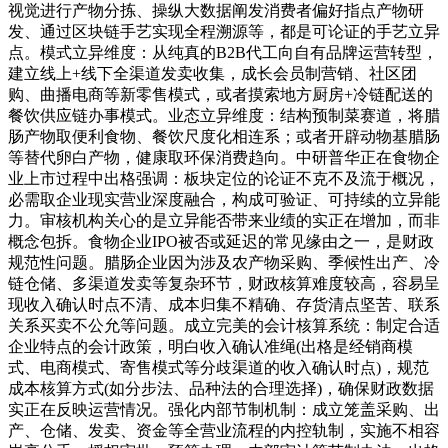
视觉进行产物分拣、操纵大数据阐发消费者偏好指点产物研
发、通过区块链手艺实现全程溯源等，都是可论证的手艺立异
点。模式立异维度：从纯真的B2B代工向自有品牌运营转型，
建立线上+线下全渠道发卖收集，成长会员制营销、社区团
购、曲播电商等新零售模式，或者摸索地方厨房+冷链配送的
餐饮供应链办事模式。业态立异维度：结构预制菜赛道，将腊
肠产物取便利食物、餐饮尺度化相连系；或者开辟动物基腊肠
等替代卵白产物，健康取环保消费趋向。中研普华正在食物企
业上市过程中出格强调：板块定位的论证不克不及流于概况，
必需取企业现实营业深度融合，构成可验证、可持续的立异能
力。审核机构关心的是立异能否带来业绩的实正在增加，而非
概念包拆。食物企业IPO被否或延迟的常见缘由之一，是财政
规范性问题。腊肠企业因为涉及农产物采购、季候性出产、冷
链仓储、多渠道发卖等复杂环节，财政核算难度较高，容易呈
现收入确认时点不清、成本归集不精确、存货清点坚苦、联系
关系买卖不公允等问题。成立完美的会计核算系统：制定合适
企业特点的会计政策，明白收入确认准绳(出格是经销商模
式、电商模式、寄售模式等分歧渠道的收入确认时点)，规范
成本核算方式(如分步法、品种法的合理选择)，确保财政数据
实正在反映运营情况。强化内部节制机制：成立笼盖采购、出
产、仓储、发卖、资金等全营业流程的内控轨制，实施不相容