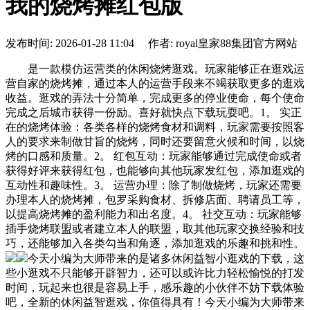
我的烧烤摊红包版
发布时间: 2026-01-28 11:04 作者: royal皇家88集团官方网站
是一款模仿运营类的休闲烧烤逛戏。玩家能够正在逛戏运
营自家的烧烤摊，通过本人的运营手段来不竭获取更多的逛戏
收益。逛戏的弄法十分简单，完成更多的停业使命，每个使命
完成之后城市获得一份励。喜好就快点下载玩耍吧。1。 实正
在的烧烤体验：各类各样的烧烤食材和调料，玩家需要按照客
人的要求来制做甘旨的烧烤，同时还要留意火候和时间，以烧
烤的口感和质量。2。 红包互动：玩家能够通过完成使命或者
获得好评来获得红包，也能够向其他玩家发红包，添加逛戏的
互动性和趣味性。3。 运营办理：除了制做烧烤，玩家还需要
办理本人的烧烤摊，包罗采购食材、拆修店面、聘请员工等，
以提高烧烤摊的盈利能力和出名度。4。 社交互动：玩家能够
插手烧烤联盟或者建立本人的联盟，取其他玩家交换经验和技
巧，还能够加入各类勾当和角逐，添加逛戏的乐趣和挑和性。
今天小编为大师带来的是诸多休闲益智小逛戏的下载，这
些小逛戏不只能够开辟智力，还可以或许比力轻松愉悦的打发
时间，玩起来也很是容易上手，感乐趣的小伙伴不妨下载体验
吧，全新的休闲益智逛戏，你值得具有！今天小编为大师带来