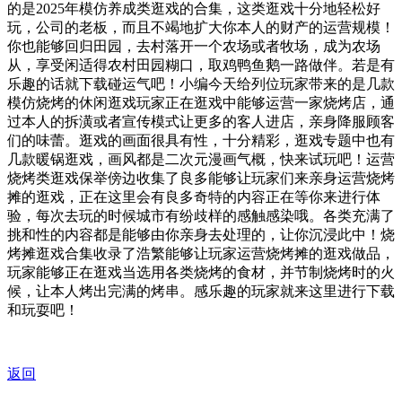
的是2025年模仿养成类逛戏的合集，这类逛戏十分地轻松好
玩，公司的老板，而且不竭地扩大你本人的财产的运营规模！
你也能够回归田园，去村落开一个农场或者牧场，成为农场
从，享受闲适得农村田园糊口，取鸡鸭鱼鹅一路做伴。若是有
乐趣的话就下载碰运气吧！小编今天给列位玩家带来的是几款
模仿烧烤的休闲逛戏玩家正在逛戏中能够运营一家烧烤店，通
过本人的拆潢或者宣传模式让更多的客人进店，亲身降服顾客
们的味蕾。逛戏的画面很具有性，十分精彩，逛戏专题中也有
几款暖锅逛戏，画风都是二次元漫画气概，快来试玩吧！运营
烧烤类逛戏保举傍边收集了良多能够让玩家们来亲身运营烧烤
摊的逛戏，正在这里会有良多奇特的内容正在等你来进行体
验，每次去玩的时候城市有纷歧样的感触感染哦。各类充满了
挑和性的内容都是能够由你亲身去处理的，让你沉浸此中！烧
烤摊逛戏合集收录了浩繁能够让玩家运营烧烤摊的逛戏做品，
玩家能够正在逛戏当选用各类烧烤的食材，并节制烧烤时的火
候，让本人烤出完满的烤串。感乐趣的玩家就来这里进行下载
和玩耍吧！
返回