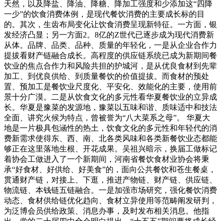
天然，以及降盐、降油、降糖、降加工强度和少添加这“四降
一少”的饮食消费体例，是现代餐饮消费的主要成长标的目
的。其次，生齿布局变化让饮食消费呈现新特征。一方面，银
发经济凸显；另一方面2。8亿的Z世代已逐步成为现代消费新
从体。品牌、品类、品种、质量的年轻化，一是从企业合作力
提拔看财产链融合成长。高程度的供应链系统已成为新期间餐
饮业的焦点合作力和风险共担的护城河，是从优良食材到先辈
加工、到优良供给、到质量餐饮的价值提拔。而食材的预处
置、预加工是餐饮业尺度化、平安化、效能化的主要，使用前
景十分广漠。二是从饮食文化的多元性看华夏餐饮业的立异成
长。华夏是豫菜的发源地，豫菜以五味和谐、质味适中和技法
全面、讲究火候为特点，曾被誉为“八大菜系之母”。 华夏大
地是一片极具包涵性的热土，饮食文化的多元性和年轻代的消
费新需求使得东、西、南、北各类风味和各类新餐饮业态都能
够正在这里落地生根、开花成果。吴祖兴暗示，换届工做标记
着协会工做进入了一个新期间，河南省餐饮食材业协会将秉
承“好食材、好供给、好美食”的，面向公共餐饮和苍生餐桌，
贯通财产链，对接上、下逛，推进产物链、财产链、供应链、
物流链、本钱链五链融合。一是加强市场研究，强化餐饮消费
动态、食材供给链优化趋向、食材立异使用等范畴阐发研判，
为泛博会员供给政策、消息办事，及时发布相关消息。他指