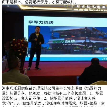
而不是和术。必需老板亲身，才有可能成功。
河南巧乐厨供应链办理无限公司董事长郭永明做《场景的力
量》从题分享。他阐发，餐饮老板有三个高频难题，1。场景
没回忆点，客人记不住；2。缺场景价值感，没让客人感
觉“值”；3。缺场景笼盖，没抓住多时段需求。场景=菜品（焦