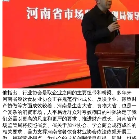
他指出，行业协会是取企业之间的主要纽带和桥梁。多年来，
河南省餐饮食材业协会正在规范行业成长、反映企业、鞭策财
产协做等方面成效较着，河南是生齿大省、食物大省，也是一
个复杂的消费市场，人平易近群众对夸姣糊口的神驰决定了我
们必需以更高的尺度和更严的要求，推进财产成长。河南省市
场监管局将按照省委、省关于加业协会、学会商会规范成长的
相关要求，鼎力支撑河南省餐饮食材业协会依法依规开展工
做，加强营业指点，为协会的成长创制优良前提。同时，也将