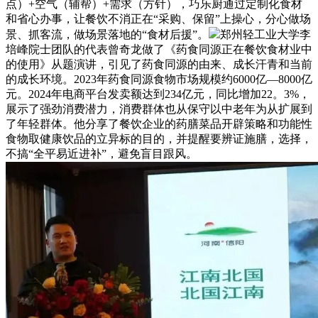
点）+空气（辅帮）+需求（方针），巧乐厨通过定制化食材
和省心办事，让餐饮不消正在“采购、保留”上操心，分心做场
景、抓客流，做场景落地的“食材后援”。
郑州轻工业大学李
培峰院士团队的代表曾奇龙做了《药食同源正在餐饮食材业中
的使用》从题演讲，引见了药食同源的由来、成长汗青和当前
的成长环境。2023年药食同源食物市场规模约6000亿—8000亿
元。2024年电商平台发卖额达到234亿元，同比增加22。3%，
展示了强劲消费潜力，消费群体也从保守以中老年为从扩展到
了年轻群体。他分享了餐饮企业的药膳菜品开辟策略和功能性
食物取健康饮品的立异标的目的，并提醒要辨证施膳，选择，
不搞“全平易近进补”，避免盲目跟风。