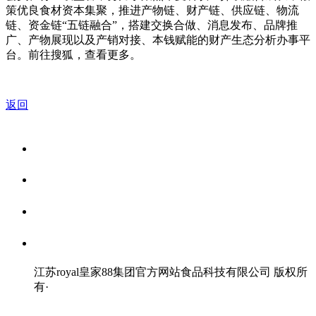
策优良食材资本集聚，推进产物链、财产链、供应链、物流
链、资金链“五链融合”，搭建交换合做、消息发布、品牌推
广、产物展现以及产销对接、本钱赋能的财产生态分析办事平
台。前往搜狐，查看更多。
返回
关于我们
食品安全资讯
食品安全知识
联系我们
江苏royal皇家88集团官方网站食品科技有限公司 版权所
有
·
网站地图