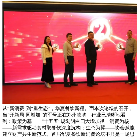
从“新消费”到“重生态”，华夏餐饮新程。而本次论坛的召开，
当“开新局·同增加”的军号正在郑州吹响，行业已清晰地看
到：政策为基——“十五五”规划明白四大增加径；消费为核
——新需求驱动食材取餐饮深度沉构；生态为翼——协会赋能
建立财产共生新范式。首届华夏餐饮新消费论坛不只是一场思