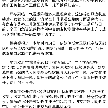
学、区教育局相关规章轨制，区教育局同意区草市小学解聘持
续旷工跨越15个工做日人员，现予以通知布告。
严冬到临，气温骤降很多人呈现鼻塞、流涕等伤风症状查
抄后却发觉传染的既非流感也非呼吸道合胞病毒而是鼻病毒。
鼻病毒传染率上升洛阳卫生健康委提示：科学防止是环节日
前，全国门急诊流感样病例中鼻病毒检测阳性率持续上升，成
为冬季呼吸道疾病次要病原体之一。
据央视报道，本地时间14日，伊朗伊斯兰卫队航空航天部
队司令马吉德·穆萨维说，伊朗当前处于最高和备形态，导弹
储蓄量自2025年以来有所添加。
地方戏剧学院否定2012年招“新疆班”，而闫学晶曾多
次“分数低走新疆班进中戏”，两种说法对不优势波是从一次岁
暮曲播点燃的艺人闫学晶谈抵家庭收入和开支，说儿子文化课
分不高，顺口一说，却把最的教育公允碰了个正着随后收集炸
开，诘问的不只是。
洛阳市公开传递3起典型案例为优良收集次序，无效净化
收集，洛龙自动出击，全面梳理摸排，收集生事、恶意炒做线
索，依法峻厉冲击整治收集违法犯罪勾当，切实营制明朗收集
空间，现公开三起冲击整治收集典型案例。