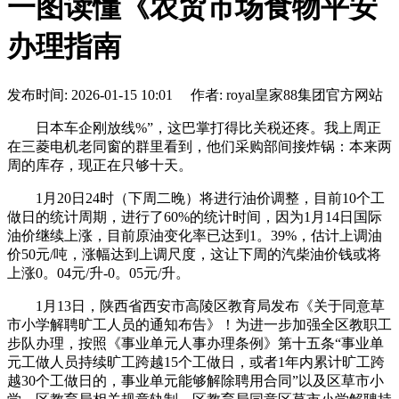
一图读懂《农贸市场食物平安
办理指南
发布时间: 2026-01-15 10:01 作者: royal皇家88集团官方网站
日本车企刚放线%”，这巴掌打得比关税还疼。我上周正
在三菱电机老同窗的群里看到，他们采购部间接炸锅：本来两
周的库存，现正在只够十天。
1月20日24时（下周二晚）将进行油价调整，目前10个工
做日的统计周期，进行了60%的统计时间，因为1月14日国际
油价继续上涨，目前原油变化率已达到1。39%，估计上调油
价50元/吨，涨幅达到上调尺度，这让下周的汽柴油价钱或将
上涨0。04元/升-0。05元/升。
1月13日，陕西省西安市高陵区教育局发布《关于同意草
市小学解聘旷工人员的通知布告》！为进一步加强全区教职工
步队办理，按照《事业单元人事办理条例》第十五条“事业单
元工做人员持续旷工跨越15个工做日，或者1年内累计旷工跨
越30个工做日的，事业单元能够解除聘用合同”以及区草市小